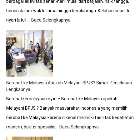
berbagai aktivitas sehari-hari, mulai dari berjalan, naik tangga,
berdiri dalam waktu lama hingga berolahraga. Keluhan seperti
nyeri lutut,…
Baca Selengkapnya
:
Berobat
Tulang
Lutut
Bersama
Dokter
Premathevan
di
Hospital
Mahkota
Berobat ke Malaysia Apakah Melayani BPJS? Simak Penjelasan
Melaka
Lengkapnya
Berobatkemalaysia.my.id – Berobat ke Malaysia apakah
Melayani BPJS ? Banyak masyarakat Indonesia yang memilih
berobat ke Malaysia karena dikenal memiliki fasilitas kesehatan
modern, dokter spesialis…
Baca Selengkapnya
:
Berobat
ke