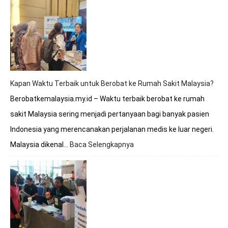
Malaysia
Apakah
Melayani
BPJS?
Simak
Penjelasan
Lengkapnya
Kapan Waktu Terbaik untuk Berobat ke Rumah Sakit Malaysia?
Berobatkemalaysia.my.id – Waktu terbaik berobat ke rumah
sakit Malaysia sering menjadi pertanyaan bagi banyak pasien
Indonesia yang merencanakan perjalanan medis ke luar negeri.
Malaysia dikenal…
Baca Selengkapnya
:
Kapan
Waktu
Terbaik
untuk
Berobat
ke
Rumah