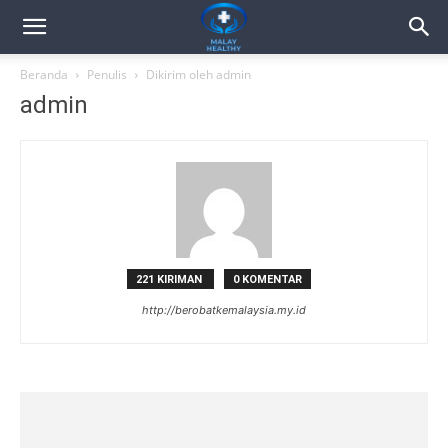
Beranda
Penulis
Dikirim oleh admin
admin
221 KIRIMAN
0 KOMENTAR
http://berobatkemalaysia.my.id