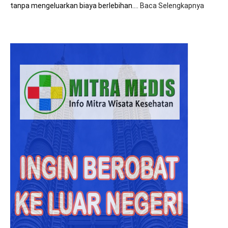
tanpa mengeluarkan biaya berlebihan.…
Baca Selengkapnya
:
8+
Tips
Hemat
Biaya
Saat
Beroba
ke
Malays