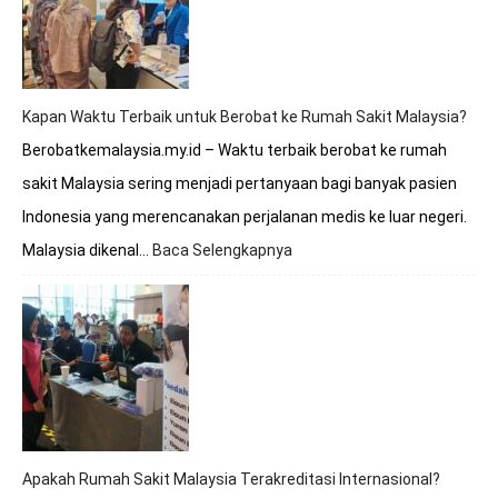
Melayani
BPJS?
Simak
Penjelasan
Lengkapnya
Kapan Waktu Terbaik untuk Berobat ke Rumah Sakit Malaysia?
Berobatkemalaysia.my.id – Waktu terbaik berobat ke rumah
sakit Malaysia sering menjadi pertanyaan bagi banyak pasien
Indonesia yang merencanakan perjalanan medis ke luar negeri.
Malaysia dikenal…
Baca Selengkapnya
:
Kapan
Waktu
Terbaik
untuk
Berobat
ke
Rumah
Sakit
Malaysia?
Apakah Rumah Sakit Malaysia Terakreditasi Internasional?