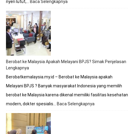
nyeri lutut,…
Baca Selengkapnya
:
Berobat
Tulang
Lutut
Bersama
Dokter
Premathevan
di
Hospital
Mahkota
Berobat ke Malaysia Apakah Melayani BPJS? Simak Penjelasan
Melaka
Lengkapnya
Berobatkemalaysia.my.id – Berobat ke Malaysia apakah
Melayani BPJS ? Banyak masyarakat Indonesia yang memilih
berobat ke Malaysia karena dikenal memiliki fasilitas kesehatan
modern, dokter spesialis…
Baca Selengkapnya
:
Berobat
ke
Malaysia
Apakah