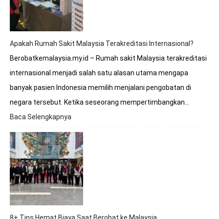
ke
Rumah
Sakit
Malaysia?
Apakah Rumah Sakit Malaysia Terakreditasi Internasional?
Berobatkemalaysia.my.id – Rumah sakit Malaysia terakreditasi
internasional menjadi salah satu alasan utama mengapa
banyak pasien Indonesia memilih menjalani pengobatan di
negara tersebut. Ketika seseorang mempertimbangkan…
Baca Selengkapnya
:
Apakah
Rumah
Sakit
Malaysia
Terakreditasi
Internasional?
8+ Tips Hemat Biaya Saat Berobat ke Malaysia