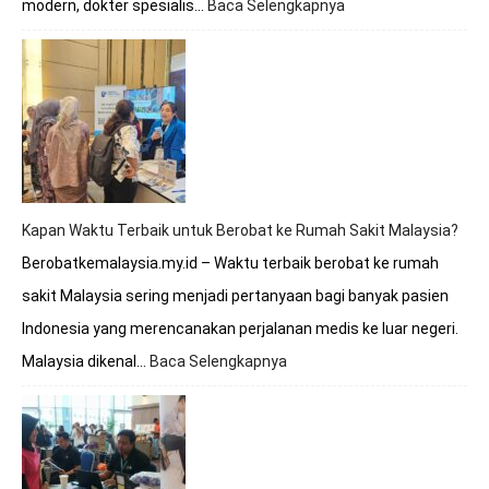
modern, dokter spesialis…
Baca Selengkapnya
:
Berobat
ke
Malaysia
Apakah
Melayani
BPJS?
Simak
Penjelasan
Lengkapnya
Kapan Waktu Terbaik untuk Berobat ke Rumah Sakit Malaysia?
Berobatkemalaysia.my.id – Waktu terbaik berobat ke rumah
sakit Malaysia sering menjadi pertanyaan bagi banyak pasien
Indonesia yang merencanakan perjalanan medis ke luar negeri.
Malaysia dikenal…
Baca Selengkapnya
:
Kapan
Waktu
Terbaik
untuk
Berobat