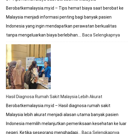
Berobatkemalaysia.my.id – Tips hemat biaya saat berobat ke
Malaysia menjadi informasi penting bagi banyak pasien
Indonesia yang ingin mendapatkan perawatan berkualitas
tanpa mengeluarkan biaya berlebihan.…
Baca Selengkapnya
:
8+
Tips
Hemat
Biaya
Saat
Beroba
ke
Malays
Hasil Diagnosa Rumah Sakit Malaysia Lebih Akurat
Berobatkemalaysia.my.id – Hasil diagnosa rumah sakit
Malaysia lebih akurat menjadi alasan utama banyak pasien
Indonesia memilih melanjutkan pemeriksaan kesehatan ke luar
negeri. Ketika seseorang menghadapi…
Baca Selengkapnya
: