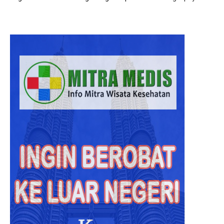
Hasil
Diagno
Rumah
Sakit
Malays
Lebih
Akurat