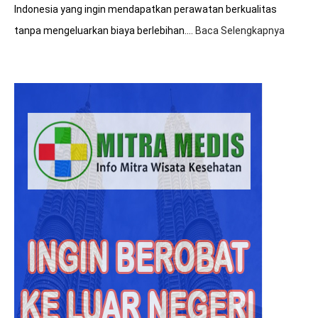
Indonesia yang ingin mendapatkan perawatan berkualitas
tanpa mengeluarkan biaya berlebihan.…
Baca Selengkapnya
:
8+
Tips
Hemat
Biaya
Saat
Beroba
ke
Malays