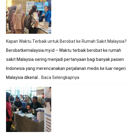
Apakah
Melayani
BPJS?
Simak
Penjelasan
Lengkapnya
Kapan Waktu Terbaik untuk Berobat ke Rumah Sakit Malaysia?
Berobatkemalaysia.my.id – Waktu terbaik berobat ke rumah
sakit Malaysia sering menjadi pertanyaan bagi banyak pasien
Indonesia yang merencanakan perjalanan medis ke luar negeri.
Malaysia dikenal…
Baca Selengkapnya
:
Kapan
Waktu
Terbaik
untuk
Berobat
ke
Rumah
Sakit
Malaysia?