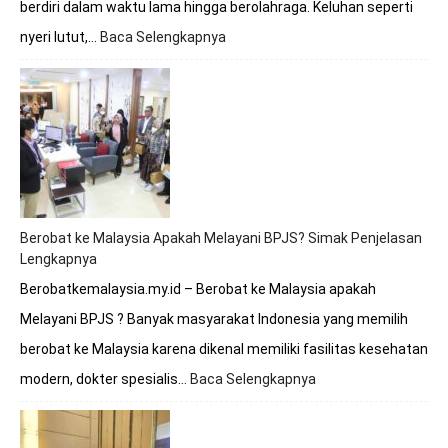
berdiri dalam waktu lama hingga berolahraga. Keluhan seperti
nyeri lutut,…
Baca Selengkapnya
:
Berobat
Tulang
Lutut
Bersama
Dokter
Premathevan
di
Hospital
Mahkota
Berobat ke Malaysia Apakah Melayani BPJS? Simak Penjelasan
Melaka
Lengkapnya
Berobatkemalaysia.my.id – Berobat ke Malaysia apakah
Melayani BPJS ? Banyak masyarakat Indonesia yang memilih
berobat ke Malaysia karena dikenal memiliki fasilitas kesehatan
modern, dokter spesialis…
Baca Selengkapnya
:
Berobat
ke
Malaysia