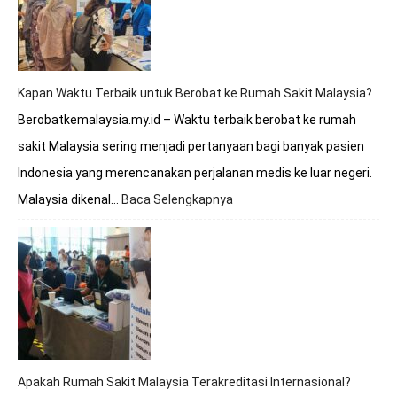
Melayani
BPJS?
Simak
Penjelasan
Lengkapnya
Kapan Waktu Terbaik untuk Berobat ke Rumah Sakit Malaysia?
Berobatkemalaysia.my.id – Waktu terbaik berobat ke rumah
sakit Malaysia sering menjadi pertanyaan bagi banyak pasien
Indonesia yang merencanakan perjalanan medis ke luar negeri.
Malaysia dikenal…
Baca Selengkapnya
:
Kapan
Waktu
Terbaik
untuk
Berobat
ke
Rumah
Sakit
Malaysia?
Apakah Rumah Sakit Malaysia Terakreditasi Internasional?