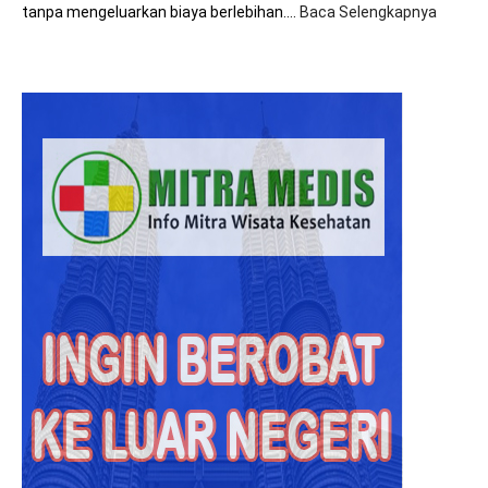
tanpa mengeluarkan biaya berlebihan.…
Baca Selengkapnya
:
8+
Tips
Hemat
Biaya
Saat
Beroba
ke
Malays