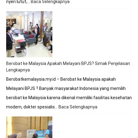
nyeri lutut,…
Baca Selengkapnya
:
Berobat
Tulang
Lutut
Bersama
Dokter
Premathevan
di
Hospital
Mahkota
Berobat ke Malaysia Apakah Melayani BPJS? Simak Penjelasan
Melaka
Lengkapnya
Berobatkemalaysia.my.id – Berobat ke Malaysia apakah
Melayani BPJS ? Banyak masyarakat Indonesia yang memilih
berobat ke Malaysia karena dikenal memiliki fasilitas kesehatan
modern, dokter spesialis…
Baca Selengkapnya
:
Berobat
ke
Malaysia
Apakah