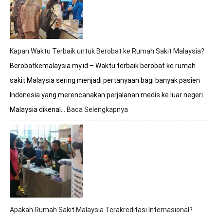
Melayani
BPJS?
Simak
Penjelasan
Lengkapnya
Kapan Waktu Terbaik untuk Berobat ke Rumah Sakit Malaysia?
Berobatkemalaysia.my.id – Waktu terbaik berobat ke rumah
sakit Malaysia sering menjadi pertanyaan bagi banyak pasien
Indonesia yang merencanakan perjalanan medis ke luar negeri.
Malaysia dikenal…
Baca Selengkapnya
:
Kapan
Waktu
Terbaik
untuk
Berobat
ke
Rumah
Sakit
Malaysia?
Apakah Rumah Sakit Malaysia Terakreditasi Internasional?