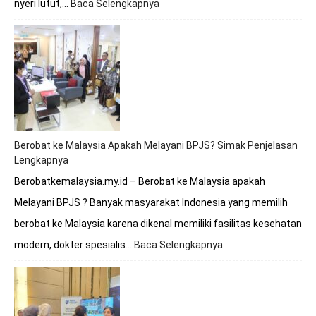
nyeri lutut,…
Baca Selengkapnya
:
Berobat
Tulang
Lutut
Bersama
Dokter
Premathevan
di
Hospital
Mahkota
Berobat ke Malaysia Apakah Melayani BPJS? Simak Penjelasan
Melaka
Lengkapnya
Berobatkemalaysia.my.id – Berobat ke Malaysia apakah
Melayani BPJS ? Banyak masyarakat Indonesia yang memilih
berobat ke Malaysia karena dikenal memiliki fasilitas kesehatan
modern, dokter spesialis…
Baca Selengkapnya
:
Berobat
ke
Malaysia
Apakah