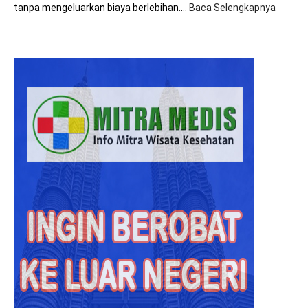
tanpa mengeluarkan biaya berlebihan.…
Baca Selengkapnya
:
8+
Tips
Hemat
Biaya
Saat
Beroba
ke
Malays