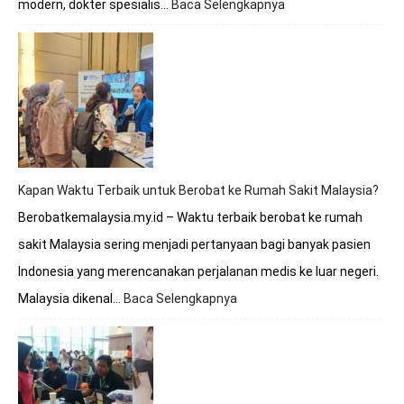
modern, dokter spesialis…
Baca Selengkapnya
:
Berobat
ke
Malaysia
Apakah
Melayani
BPJS?
Simak
Penjelasan
Lengkapnya
Kapan Waktu Terbaik untuk Berobat ke Rumah Sakit Malaysia?
Berobatkemalaysia.my.id – Waktu terbaik berobat ke rumah
sakit Malaysia sering menjadi pertanyaan bagi banyak pasien
Indonesia yang merencanakan perjalanan medis ke luar negeri.
Malaysia dikenal…
Baca Selengkapnya
:
Kapan
Waktu
Terbaik
untuk
Berobat