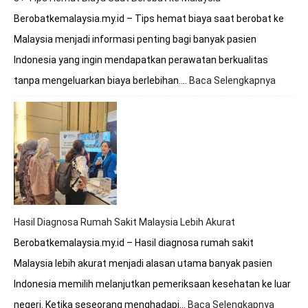
Berobatkemalaysia.my.id – Tips hemat biaya saat berobat ke
Malaysia menjadi informasi penting bagi banyak pasien
Indonesia yang ingin mendapatkan perawatan berkualitas
tanpa mengeluarkan biaya berlebihan.…
Baca Selengkapnya
:
8+
Tips
Hemat
Biaya
Saat
Beroba
ke
Malays
Hasil Diagnosa Rumah Sakit Malaysia Lebih Akurat
Berobatkemalaysia.my.id – Hasil diagnosa rumah sakit
Malaysia lebih akurat menjadi alasan utama banyak pasien
Indonesia memilih melanjutkan pemeriksaan kesehatan ke luar
negeri. Ketika seseorang menghadapi…
Baca Selengkapnya
: