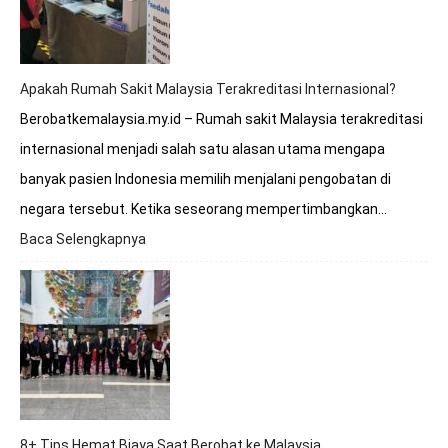
ke
Rumah
Sakit
Malaysia?
Apakah Rumah Sakit Malaysia Terakreditasi Internasional?
Berobatkemalaysia.my.id – Rumah sakit Malaysia terakreditasi
internasional menjadi salah satu alasan utama mengapa
banyak pasien Indonesia memilih menjalani pengobatan di
negara tersebut. Ketika seseorang mempertimbangkan…
Baca Selengkapnya
:
Apakah
Rumah
Sakit
Malaysia
Terakreditasi
Internasional?
8+ Tips Hemat Biaya Saat Berobat ke Malaysia