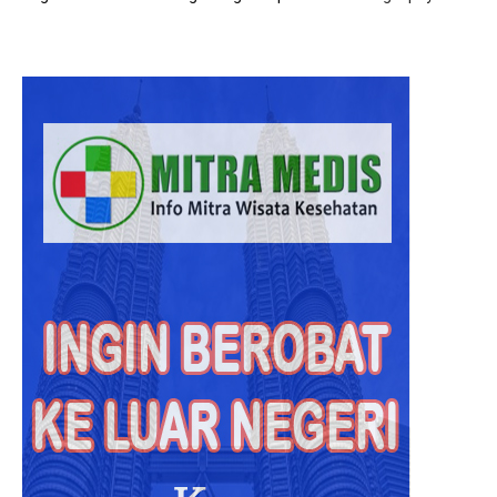
Hasil
Diagno
Rumah
Sakit
Malays
Lebih
Akurat