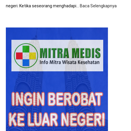
negeri. Ketika seseorang menghadapi…
Baca Selengkapnya
:
Hasil
Diagno
Rumah
Sakit
Malays
Lebih
Akurat