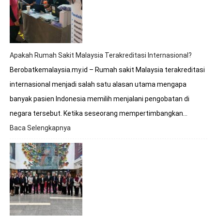
Berobat
ke
Rumah
Sakit
Malaysia?
Apakah Rumah Sakit Malaysia Terakreditasi Internasional?
Berobatkemalaysia.my.id – Rumah sakit Malaysia terakreditasi
internasional menjadi salah satu alasan utama mengapa
banyak pasien Indonesia memilih menjalani pengobatan di
negara tersebut. Ketika seseorang mempertimbangkan…
Baca Selengkapnya
:
Apakah
Rumah
Sakit
Malaysia
Terakreditasi
Internasional?