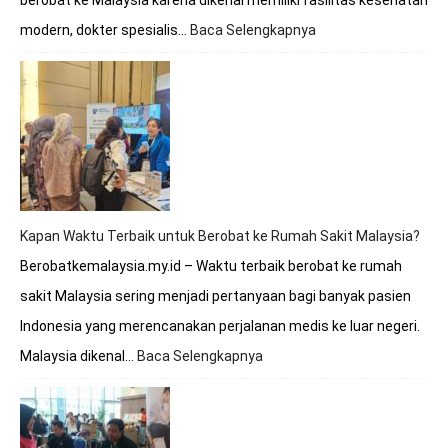
berobat ke Malaysia karena dikenal memiliki fasilitas kesehatan
modern, dokter spesialis…
Baca Selengkapnya
:
Berobat
ke
Malaysia
Apakah
Melayani
BPJS?
Simak
Penjelasan
Lengkapnya
Kapan Waktu Terbaik untuk Berobat ke Rumah Sakit Malaysia?
Berobatkemalaysia.my.id – Waktu terbaik berobat ke rumah
sakit Malaysia sering menjadi pertanyaan bagi banyak pasien
Indonesia yang merencanakan perjalanan medis ke luar negeri.
Malaysia dikenal…
Baca Selengkapnya
:
Kapan
Waktu
Terbaik
untuk