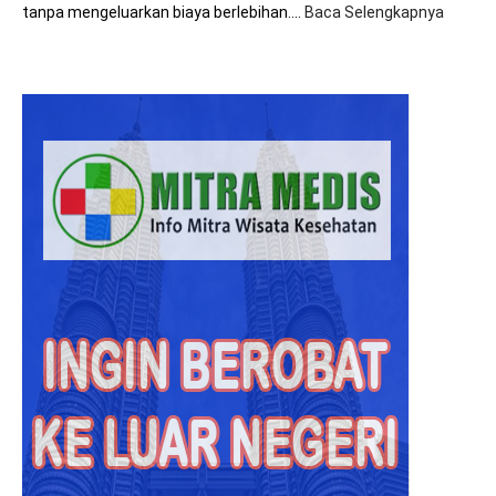
tanpa mengeluarkan biaya berlebihan.…
Baca Selengkapnya
:
8+
Tips
Hemat
Biaya
Saat
Beroba
ke
Malays