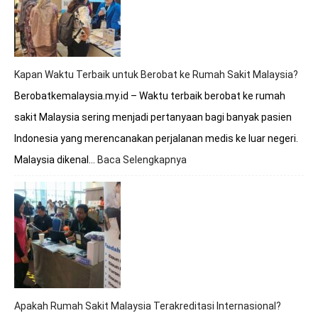
Melayani
BPJS?
Simak
Penjelasan
Lengkapnya
Kapan Waktu Terbaik untuk Berobat ke Rumah Sakit Malaysia?
Berobatkemalaysia.my.id – Waktu terbaik berobat ke rumah
sakit Malaysia sering menjadi pertanyaan bagi banyak pasien
Indonesia yang merencanakan perjalanan medis ke luar negeri.
Malaysia dikenal…
Baca Selengkapnya
:
Kapan
Waktu
Terbaik
untuk
Berobat
ke
Rumah
Sakit
Malaysia?
Apakah Rumah Sakit Malaysia Terakreditasi Internasional?