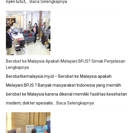
nyeri lutut,…
Baca Selengkapnya
:
Berobat
Tulang
Lutut
Bersama
Dokter
Premathevan
di
Hospital
Mahkota
Berobat ke Malaysia Apakah Melayani BPJS? Simak Penjelasan
Melaka
Lengkapnya
Berobatkemalaysia.my.id – Berobat ke Malaysia apakah
Melayani BPJS ? Banyak masyarakat Indonesia yang memilih
berobat ke Malaysia karena dikenal memiliki fasilitas kesehatan
modern, dokter spesialis…
Baca Selengkapnya
:
Berobat
ke
Malaysia
Apakah