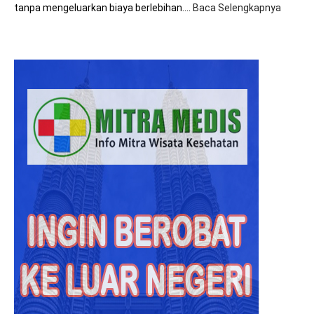
tanpa mengeluarkan biaya berlebihan.…
Baca Selengkapnya
:
8+
Tips
Hemat
Biaya
Saat
Beroba
ke
Malays