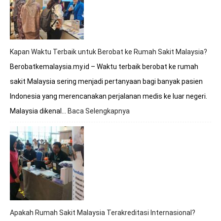
Melayani
BPJS?
Simak
Penjelasan
Lengkapnya
Kapan Waktu Terbaik untuk Berobat ke Rumah Sakit Malaysia?
Berobatkemalaysia.my.id – Waktu terbaik berobat ke rumah
sakit Malaysia sering menjadi pertanyaan bagi banyak pasien
Indonesia yang merencanakan perjalanan medis ke luar negeri.
Malaysia dikenal…
Baca Selengkapnya
:
Kapan
Waktu
Terbaik
untuk
Berobat
ke
Rumah
Sakit
Malaysia?
Apakah Rumah Sakit Malaysia Terakreditasi Internasional?