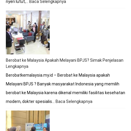
nyeri lutut,…
Baca Selengkapnya
:
Berobat
Tulang
Lutut
Bersama
Dokter
Premathevan
di
Hospital
Mahkota
Berobat ke Malaysia Apakah Melayani BPJS? Simak Penjelasan
Melaka
Lengkapnya
Berobatkemalaysia.my.id – Berobat ke Malaysia apakah
Melayani BPJS ? Banyak masyarakat Indonesia yang memilih
berobat ke Malaysia karena dikenal memiliki fasilitas kesehatan
modern, dokter spesialis…
Baca Selengkapnya
:
Berobat
ke
Malaysia
Apakah