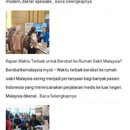
modern, dokter spesialis…
Baca Selengkapnya
:
Berobat
ke
Malaysia
Apakah
Melayani
BPJS?
Simak
Penjelasan
Lengkapnya
Kapan Waktu Terbaik untuk Berobat ke Rumah Sakit Malaysia?
Berobatkemalaysia.my.id – Waktu terbaik berobat ke rumah
sakit Malaysia sering menjadi pertanyaan bagi banyak pasien
Indonesia yang merencanakan perjalanan medis ke luar negeri.
Malaysia dikenal…
Baca Selengkapnya
:
Kapan
Waktu
Terbaik
untuk
Berobat