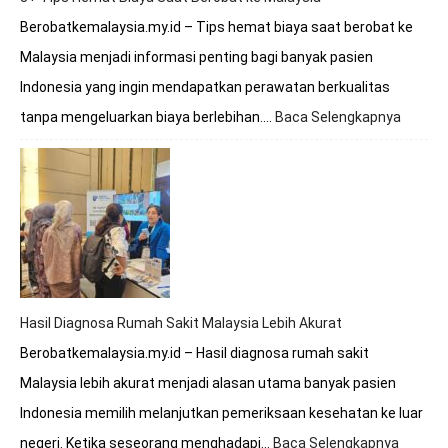
Berobatkemalaysia.my.id – Tips hemat biaya saat berobat ke
Malaysia menjadi informasi penting bagi banyak pasien
Indonesia yang ingin mendapatkan perawatan berkualitas
tanpa mengeluarkan biaya berlebihan.…
Baca Selengkapnya
:
8+
Tips
Hemat
Biaya
Saat
Beroba
ke
Malays
Hasil Diagnosa Rumah Sakit Malaysia Lebih Akurat
Berobatkemalaysia.my.id – Hasil diagnosa rumah sakit
Malaysia lebih akurat menjadi alasan utama banyak pasien
Indonesia memilih melanjutkan pemeriksaan kesehatan ke luar
negeri. Ketika seseorang menghadapi…
Baca Selengkapnya
: