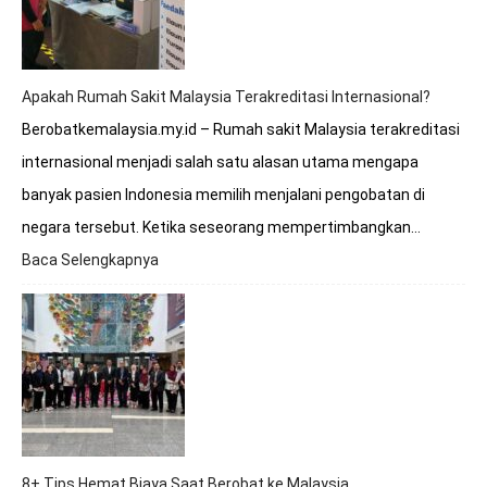
ke
Rumah
Sakit
Malaysia?
Apakah Rumah Sakit Malaysia Terakreditasi Internasional?
Berobatkemalaysia.my.id – Rumah sakit Malaysia terakreditasi
internasional menjadi salah satu alasan utama mengapa
banyak pasien Indonesia memilih menjalani pengobatan di
negara tersebut. Ketika seseorang mempertimbangkan…
Baca Selengkapnya
:
Apakah
Rumah
Sakit
Malaysia
Terakreditasi
Internasional?
8+ Tips Hemat Biaya Saat Berobat ke Malaysia