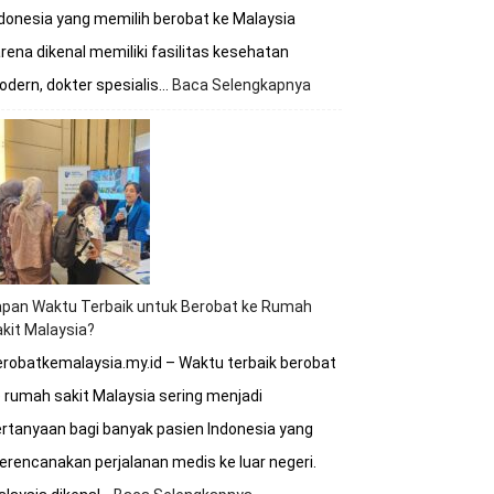
donesia yang memilih berobat ke Malaysia
rena dikenal memiliki fasilitas kesehatan
dern, dokter spesialis…
Baca Selengkapnya
:
Berobat
ke
Malaysia
Apakah
Melayani
BPJS?
Simak
Penjelasan
Lengkapnya
apan Waktu Terbaik untuk Berobat ke Rumah
kit Malaysia?
robatkemalaysia.my.id – Waktu terbaik berobat
 rumah sakit Malaysia sering menjadi
rtanyaan bagi banyak pasien Indonesia yang
rencanakan perjalanan medis ke luar negeri.