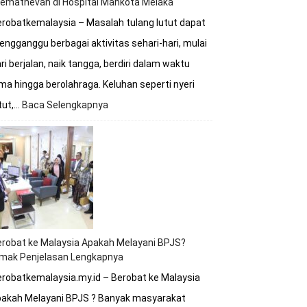
remathevan di Hospital Mahkota Melaka
robatkemalaysia – Masalah tulang lutut dapat
ngganggu berbagai aktivitas sehari-hari, mulai
ri berjalan, naik tangga, berdiri dalam waktu
ma hingga berolahraga. Keluhan seperti nyeri
tut,…
Baca Selengkapnya
:
Berobat
Tulang
Lutut
Bersama
Dokter
Premathevan
di
Hospital
Mahkota
robat ke Malaysia Apakah Melayani BPJS?
Melaka
imak Penjelasan Lengkapnya
robatkemalaysia.my.id – Berobat ke Malaysia
pakah Melayani BPJS ? Banyak masyarakat