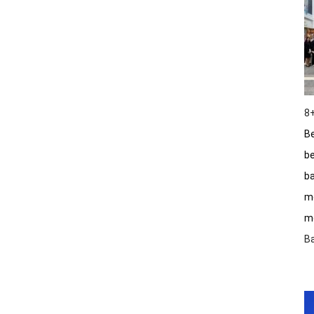
8+
Be
be
ba
m
me
B