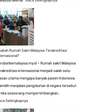
laysia dikenal…
Baca Selengkapnya
:
Kapan
Waktu
Terbaik
untuk
Berobat
ke
Rumah
Sakit
Malaysia?
akah Rumah Sakit Malaysia Terakreditasi
ternasional?
robatkemalaysia.my.id – Rumah sakit Malaysia
rakreditasi internasional menjadi salah satu
lasan utama mengapa banyak pasien Indonesia
milih menjalani pengobatan di negara tersebut.
etika seseorang mempertimbangkan…
aca Selengkapnya
:
Apakah
Rumah