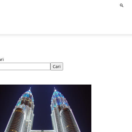
ri
Cari