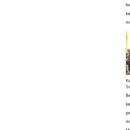
In
ka
mo
K
Sa
Be
ke
pe
me