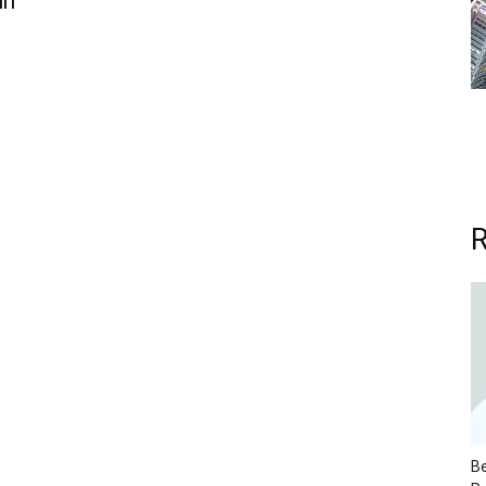
in
R
Be