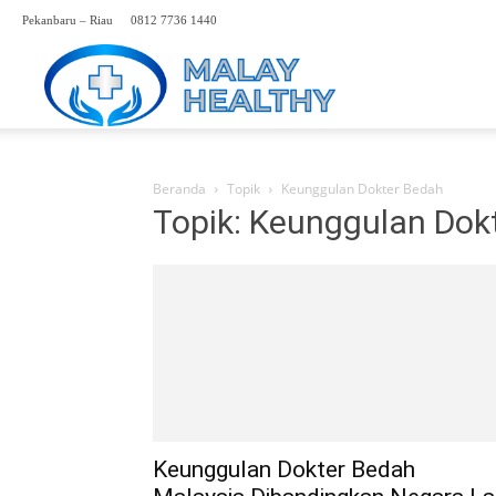
Pekanbaru – Riau
0812 7736 1440
Perwakilan
Rumah
Beranda
Topik
Keunggulan Dokter Bedah
Topik: Keunggulan Dok
Sakit
Malaysia
Hp.
Keunggulan Dokter Bedah