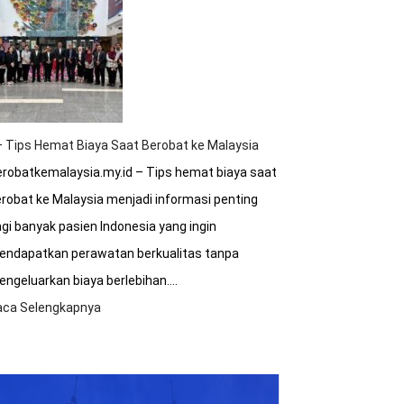
Sakit
Malaysia
Terakreditasi
Internasional?
 Tips Hemat Biaya Saat Berobat ke Malaysia
robatkemalaysia.my.id – Tips hemat biaya saat
robat ke Malaysia menjadi informasi penting
gi banyak pasien Indonesia yang ingin
endapatkan perawatan berkualitas tanpa
ngeluarkan biaya berlebihan.…
aca Selengkapnya
:
8+
Tips
Hemat
Biaya
Saat