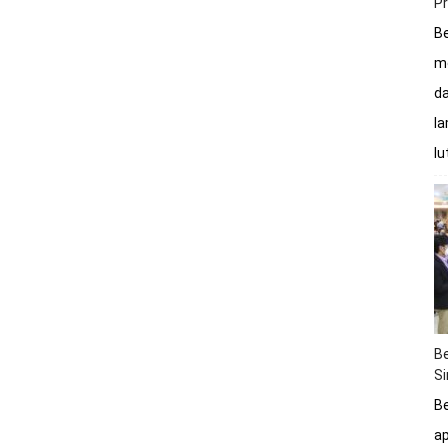
P
Be
me
da
la
lu
Be
S
Be
a