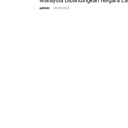
Malaysia Dibandingkan Negara La
081277361440
admin
-
08/09/2025