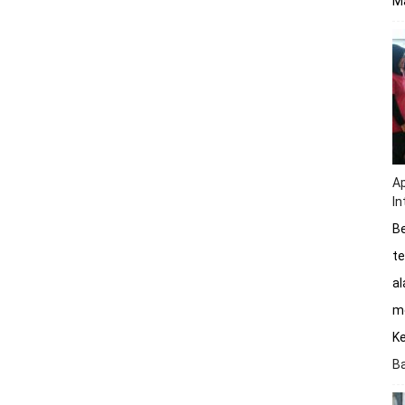
Ma
Ap
In
Be
te
a
me
K
B