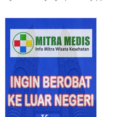
Hasil
Diagno
Rumah
Sakit
Malays
Lebih
Akurat