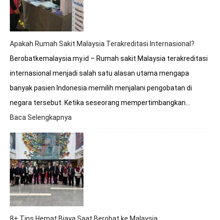
ke
Rumah
Sakit
Malaysia?
Apakah Rumah Sakit Malaysia Terakreditasi Internasional?
Berobatkemalaysia.my.id – Rumah sakit Malaysia terakreditasi
internasional menjadi salah satu alasan utama mengapa
banyak pasien Indonesia memilih menjalani pengobatan di
negara tersebut. Ketika seseorang mempertimbangkan…
Baca Selengkapnya
:
Apakah
Rumah
Sakit
Malaysia
Terakreditasi
Internasional?
8+ Tips Hemat Biaya Saat Berobat ke Malaysia