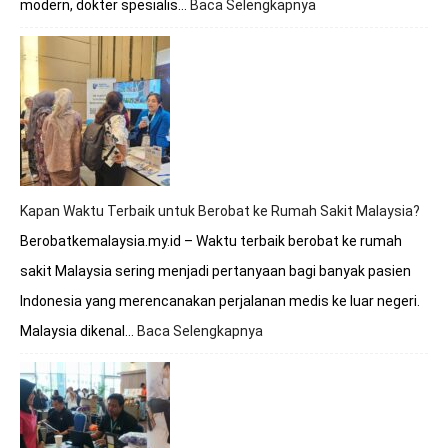
modern, dokter spesialis…
Baca Selengkapnya
:
Berobat
ke
Malaysia
Apakah
Melayani
BPJS?
Simak
Penjelasan
Lengkapnya
Kapan Waktu Terbaik untuk Berobat ke Rumah Sakit Malaysia?
Berobatkemalaysia.my.id – Waktu terbaik berobat ke rumah
sakit Malaysia sering menjadi pertanyaan bagi banyak pasien
Indonesia yang merencanakan perjalanan medis ke luar negeri.
Malaysia dikenal…
Baca Selengkapnya
:
Kapan
Waktu
Terbaik
untuk
Berobat