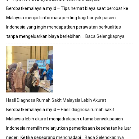
Berobatkemalaysia.my.id – Tips hemat biaya saat berobat ke
Malaysia menjadi informasi penting bagi banyak pasien
Indonesia yang ingin mendapatkan perawatan berkualitas
tanpa mengeluarkan biaya berlebihan.…
Baca Selengkapnya
:
8+
Tips
Hemat
Biaya
Saat
Beroba
ke
Malays
Hasil Diagnosa Rumah Sakit Malaysia Lebih Akurat
Berobatkemalaysia.my.id – Hasil diagnosa rumah sakit
Malaysia lebih akurat menjadi alasan utama banyak pasien
Indonesia memilih melanjutkan pemeriksaan kesehatan ke luar
negeri. Ketika seseorang menghadapi…
Baca Selengkapnya
: