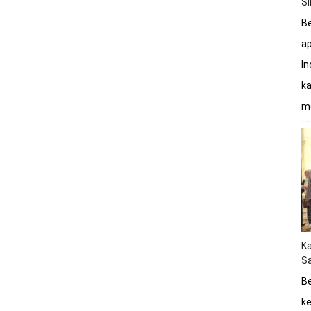
S
Be
a
In
ka
mo
K
Sa
Be
ke