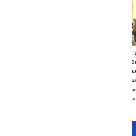
Ha
Be
sa
ba
pe
s