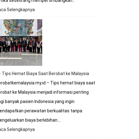
etika seseorang mempertimbangkan…
aca Selengkapnya
:
Apakah
Rumah
Sakit
Malaysia
Terakreditasi
Internasional?
 Tips Hemat Biaya Saat Berobat ke Malaysia
robatkemalaysia.my.id – Tips hemat biaya saat
robat ke Malaysia menjadi informasi penting
gi banyak pasien Indonesia yang ingin
endapatkan perawatan berkualitas tanpa
ngeluarkan biaya berlebihan.…
aca Selengkapnya
:
8+