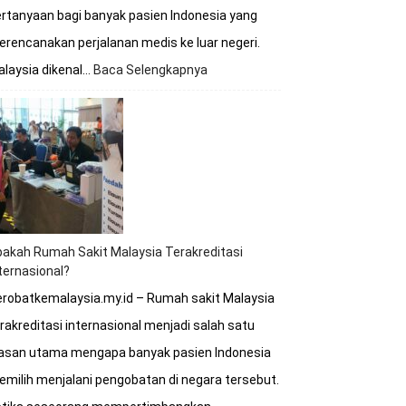
rtanyaan bagi banyak pasien Indonesia yang
rencanakan perjalanan medis ke luar negeri.
laysia dikenal…
Baca Selengkapnya
:
Kapan
Waktu
Terbaik
untuk
Berobat
ke
Rumah
Sakit
Malaysia?
akah Rumah Sakit Malaysia Terakreditasi
ternasional?
robatkemalaysia.my.id – Rumah sakit Malaysia
rakreditasi internasional menjadi salah satu
lasan utama mengapa banyak pasien Indonesia
milih menjalani pengobatan di negara tersebut.