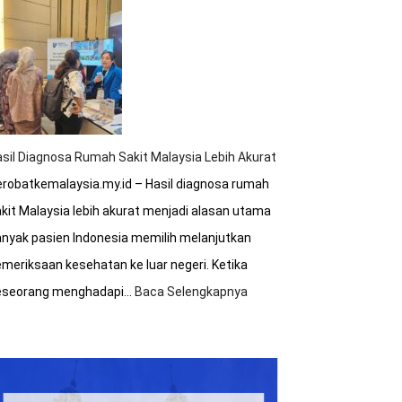
Tips
Hemat
Biaya
Saat
Berobat
ke
Malaysia
sil Diagnosa Rumah Sakit Malaysia Lebih Akurat
robatkemalaysia.my.id – Hasil diagnosa rumah
kit Malaysia lebih akurat menjadi alasan utama
nyak pasien Indonesia memilih melanjutkan
meriksaan kesehatan ke luar negeri. Ketika
eseorang menghadapi…
Baca Selengkapnya
:
Hasil
Diagnosa
Rumah
Sakit
Malaysia