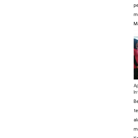
pe
me
Ma
Ap
In
Be
te
a
me