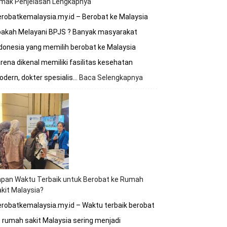
imak Penjelasan Lengkapnya
robatkemalaysia.my.id – Berobat ke Malaysia
pakah Melayani BPJS ? Banyak masyarakat
donesia yang memilih berobat ke Malaysia
rena dikenal memiliki fasilitas kesehatan
dern, dokter spesialis…
Baca Selengkapnya
:
Berobat
ke
Malaysia
Apakah
Melayani
BPJS?
Simak
Penjelasan
Lengkapnya
apan Waktu Terbaik untuk Berobat ke Rumah
kit Malaysia?
robatkemalaysia.my.id – Waktu terbaik berobat
 rumah sakit Malaysia sering menjadi