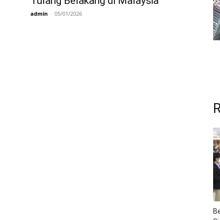
Tulang Belakang di Malaysia
admin
-
05/01/2026
R
Be