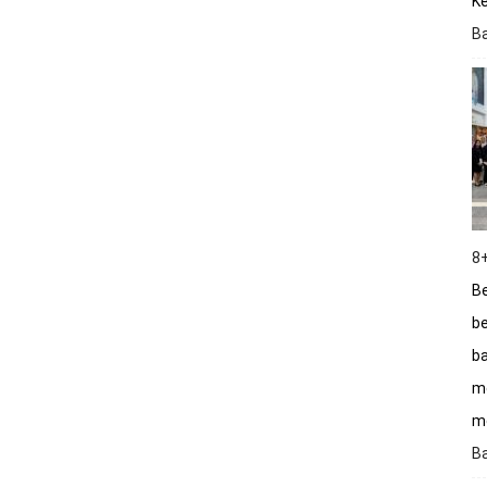
K
B
8+
Be
be
ba
m
me
B