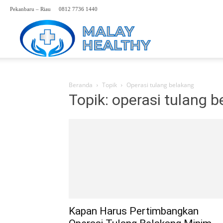
Pekanbaru – Riau
0812 7736 1440
Perwakilan
Rumah
Beranda
Topik
Operasi tulang belakang
Topik: operasi tulang 
Sakit
Malaysia
Hp.
Kapan Harus Pertimbangkan