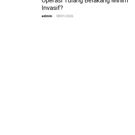
Operasi Tulang Belakang Minim
Invasif?
081277361440
admin
-
08/01/2026