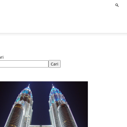
ri
Cari