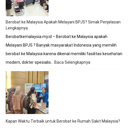
Premathevan
di
Hospital
Mahkota
Berobat ke Malaysia Apakah Melayani BPJS? Simak Penjelasan
Melaka
Lengkapnya
Berobatkemalaysia.my.id – Berobat ke Malaysia apakah
Melayani BPJS ? Banyak masyarakat Indonesia yang memilih
berobat ke Malaysia karena dikenal memiliki fasilitas kesehatan
modern, dokter spesialis…
Baca Selengkapnya
:
Berobat
ke
Malaysia
Apakah
Melayani
BPJS?
Simak
Penjelasan
Lengkapnya
Kapan Waktu Terbaik untuk Berobat ke Rumah Sakit Malaysia?