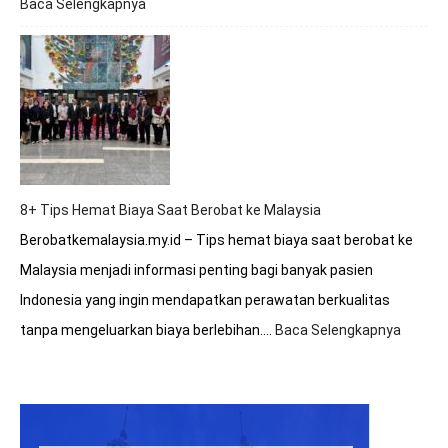
Baca Selengkapnya
:
Apakah
Rumah
Sakit
Malaysia
Terakreditasi
Internasional?
8+ Tips Hemat Biaya Saat Berobat ke Malaysia
Berobatkemalaysia.my.id – Tips hemat biaya saat berobat ke
Malaysia menjadi informasi penting bagi banyak pasien
Indonesia yang ingin mendapatkan perawatan berkualitas
tanpa mengeluarkan biaya berlebihan.…
Baca Selengkapnya
:
8+
Tips
Hemat
Biaya
Saat