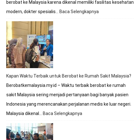
berobat ke Malaysia karena dikenal memiliki fasilitas kesehatan
modern, dokter spesialis…
Baca Selengkapnya
:
Berobat
ke
Malaysia
Apakah
Melayani
BPJS?
Simak
Penjelasan
Lengkapnya
Kapan Waktu Terbaik untuk Berobat ke Rumah Sakit Malaysia?
Berobatkemalaysia.my.id – Waktu terbaik berobat ke rumah
sakit Malaysia sering menjadi pertanyaan bagi banyak pasien
Indonesia yang merencanakan perjalanan medis ke luar negeri.
Malaysia dikenal…
Baca Selengkapnya
:
Kapan
Waktu
Terbaik
untuk