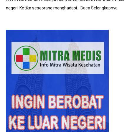
negeri. Ketika seseorang menghadapi…
Baca Selengkapnya
:
Hasil
Diagno
Rumah
Sakit
Malays
Lebih
Akurat