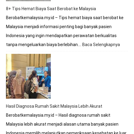
8+ Tips Hemat Biaya Saat Berobat ke Malaysia
Berobatkemalaysia.my.id – Tips hemat biaya saat berobat ke
Malaysia menjadi informasi penting bagi banyak pasien
Indonesia yang ingin mendapatkan perawatan berkualitas
tanpa mengeluarkan biaya berlebihan.…
Baca Selengkapnya
:
8+
Tips
Hemat
Biaya
Saat
Beroba
ke
Malays
Hasil Diagnosa Rumah Sakit Malaysia Lebih Akurat
Berobatkemalaysia.my.id – Hasil diagnosa rumah sakit
Malaysia lebih akurat menjadi alasan utama banyak pasien
Indonesia memilih melanjutkan pemeriksaan kesehatan ke luar