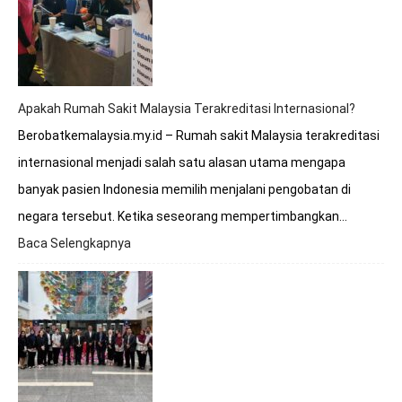
Berobat
ke
Rumah
Sakit
Malaysia?
Apakah Rumah Sakit Malaysia Terakreditasi Internasional?
Berobatkemalaysia.my.id – Rumah sakit Malaysia terakreditasi
internasional menjadi salah satu alasan utama mengapa
banyak pasien Indonesia memilih menjalani pengobatan di
negara tersebut. Ketika seseorang mempertimbangkan…
Baca Selengkapnya
:
Apakah
Rumah
Sakit
Malaysia
Terakreditasi
Internasional?