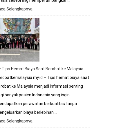
etika seseorang mempertimbangkan…
aca Selengkapnya
:
Apakah
Rumah
Sakit
Malaysia
Terakreditasi
Internasional?
 Tips Hemat Biaya Saat Berobat ke Malaysia
robatkemalaysia.my.id – Tips hemat biaya saat
robat ke Malaysia menjadi informasi penting
gi banyak pasien Indonesia yang ingin
endapatkan perawatan berkualitas tanpa
ngeluarkan biaya berlebihan.…
aca Selengkapnya
:
8+