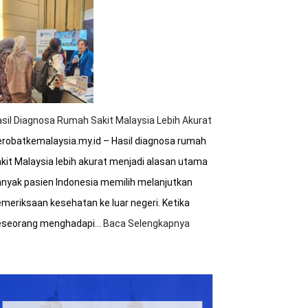
Tips
Hemat
Biaya
Saat
Berobat
ke
Malaysia
sil Diagnosa Rumah Sakit Malaysia Lebih Akurat
robatkemalaysia.my.id – Hasil diagnosa rumah
kit Malaysia lebih akurat menjadi alasan utama
nyak pasien Indonesia memilih melanjutkan
meriksaan kesehatan ke luar negeri. Ketika
eseorang menghadapi…
Baca Selengkapnya
:
Hasil
Diagnosa
Rumah
Sakit
Malaysia