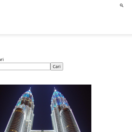
ri
Cari