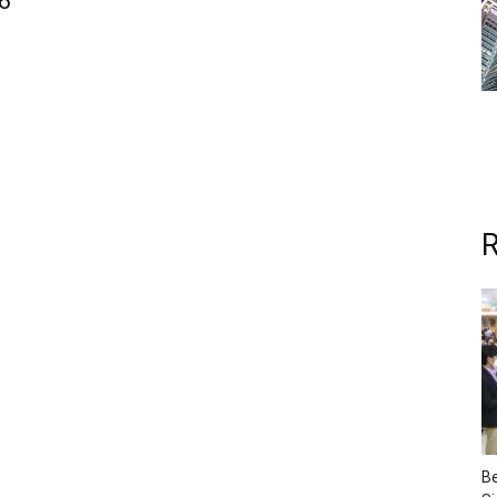
6
R
Be