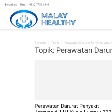
Pekanbaru – Riau
0812 7736 1440
Perwakilan
Rumah
Beranda
Topik
Perawatan Darurat Penyakit Jantu
Topik: Perawatan Daru
Sakit
Malaysia
Hp.
Perawatan Darurat Penyakit