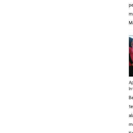
pe
me
Ma
Ap
In
Be
te
a
me