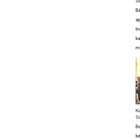
S
Be
a
In
ka
mo
K
Sa
Be
ke