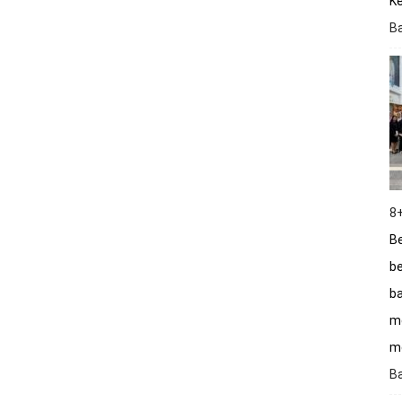
K
B
8+
Be
be
ba
m
me
B