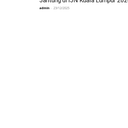
Jantung di IJN Kuala Lumpur 202
081277361440
admin
-
23/12/2025