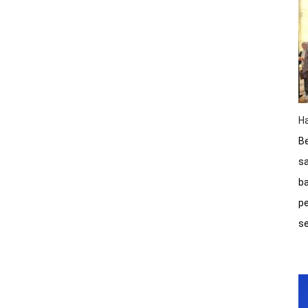
Ha
Be
sa
ba
pe
s