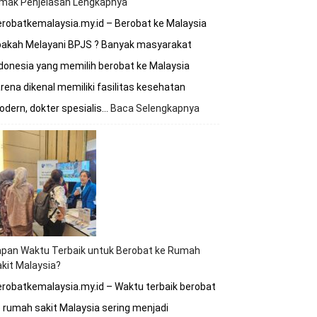
imak Penjelasan Lengkapnya
robatkemalaysia.my.id – Berobat ke Malaysia
pakah Melayani BPJS ? Banyak masyarakat
donesia yang memilih berobat ke Malaysia
rena dikenal memiliki fasilitas kesehatan
dern, dokter spesialis…
Baca Selengkapnya
:
Berobat
ke
Malaysia
Apakah
Melayani
BPJS?
Simak
Penjelasan
Lengkapnya
apan Waktu Terbaik untuk Berobat ke Rumah
kit Malaysia?
robatkemalaysia.my.id – Waktu terbaik berobat
 rumah sakit Malaysia sering menjadi