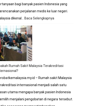
rtanyaan bagi banyak pasien Indonesia yang
rencanakan perjalanan medis ke luar negeri.
laysia dikenal…
Baca Selengkapnya
:
Kapan
Waktu
Terbaik
untuk
Berobat
ke
Rumah
Sakit
Malaysia?
akah Rumah Sakit Malaysia Terakreditasi
ternasional?
robatkemalaysia.my.id – Rumah sakit Malaysia
rakreditasi internasional menjadi salah satu
lasan utama mengapa banyak pasien Indonesia
milih menjalani pengobatan di negara tersebut.