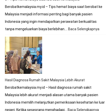
Berobatkemalaysia.my.id – Tips hemat biaya saat berobat ke
Malaysia menjadi informasi penting bagi banyak pasien
Indonesia yang ingin mendapatkan perawatan berkualitas
tanpa mengeluarkan biaya berlebihan.…
Baca Selengkapnya
:
8+
Tips
Hemat
Biaya
Saat
Beroba
ke
Malays
Hasil Diagnosa Rumah Sakit Malaysia Lebih Akurat
Berobatkemalaysia.my.id – Hasil diagnosa rumah sakit
Malaysia lebih akurat menjadi alasan utama banyak pasien
Indonesia memilih melanjutkan pemeriksaan kesehatan ke luar
negeri. Ketika seseorang menghadapi…
Baca Selengkapnya
: