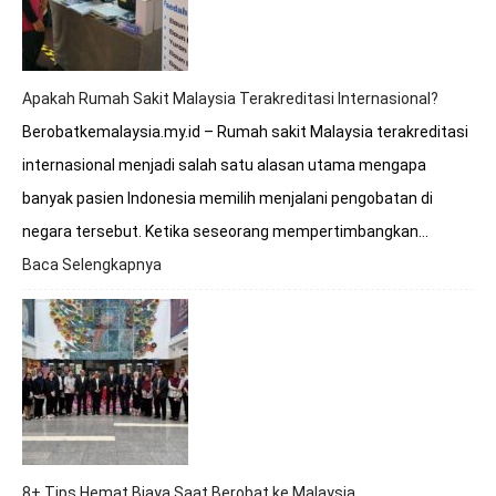
ke
Rumah
Sakit
Malaysia?
Apakah Rumah Sakit Malaysia Terakreditasi Internasional?
Berobatkemalaysia.my.id – Rumah sakit Malaysia terakreditasi
internasional menjadi salah satu alasan utama mengapa
banyak pasien Indonesia memilih menjalani pengobatan di
negara tersebut. Ketika seseorang mempertimbangkan…
Baca Selengkapnya
:
Apakah
Rumah
Sakit
Malaysia
Terakreditasi
Internasional?
8+ Tips Hemat Biaya Saat Berobat ke Malaysia