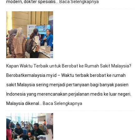
modern, dokter spesialis…
Baca Selengkapnya
:
Berobat
ke
Malaysia
Apakah
Melayani
BPJS?
Simak
Penjelasan
Lengkapnya
Kapan Waktu Terbaik untuk Berobat ke Rumah Sakit Malaysia?
Berobatkemalaysia.my.id – Waktu terbaik berobat ke rumah
sakit Malaysia sering menjadi pertanyaan bagi banyak pasien
Indonesia yang merencanakan perjalanan medis ke luar negeri.
Malaysia dikenal…
Baca Selengkapnya
:
Kapan
Waktu
Terbaik
untuk
Berobat