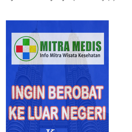
Hasil
Diagno
Rumah
Sakit
Malays
Lebih
Akurat