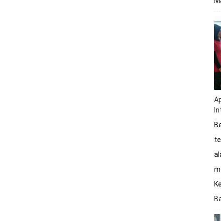
Ma
Ap
In
Be
te
a
me
K
B