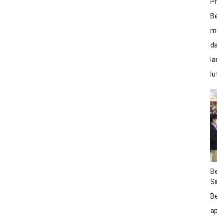
P
Be
me
da
la
lu
Be
S
Be
a