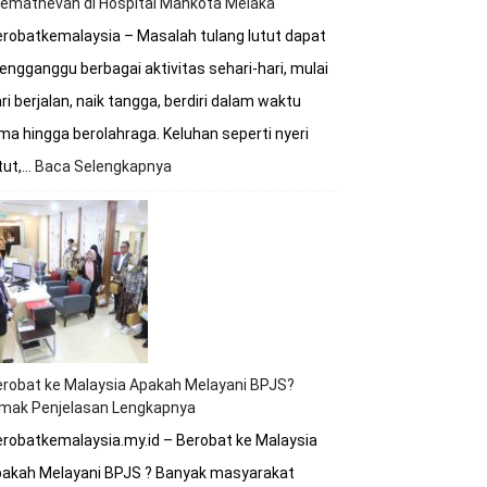
remathevan di Hospital Mahkota Melaka
robatkemalaysia – Masalah tulang lutut dapat
ngganggu berbagai aktivitas sehari-hari, mulai
ri berjalan, naik tangga, berdiri dalam waktu
ma hingga berolahraga. Keluhan seperti nyeri
tut,…
Baca Selengkapnya
:
Berobat
Tulang
Lutut
Bersama
Dokter
Premathevan
di
Hospital
Mahkota
robat ke Malaysia Apakah Melayani BPJS?
Melaka
imak Penjelasan Lengkapnya
robatkemalaysia.my.id – Berobat ke Malaysia
pakah Melayani BPJS ? Banyak masyarakat