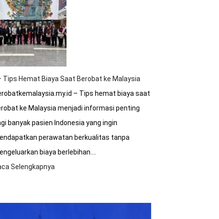
Sakit
Malaysia
Terakreditasi
Internasional?
 Tips Hemat Biaya Saat Berobat ke Malaysia
robatkemalaysia.my.id – Tips hemat biaya saat
robat ke Malaysia menjadi informasi penting
gi banyak pasien Indonesia yang ingin
endapatkan perawatan berkualitas tanpa
ngeluarkan biaya berlebihan.…
aca Selengkapnya
:
8+
Tips
Hemat
Biaya
Saat