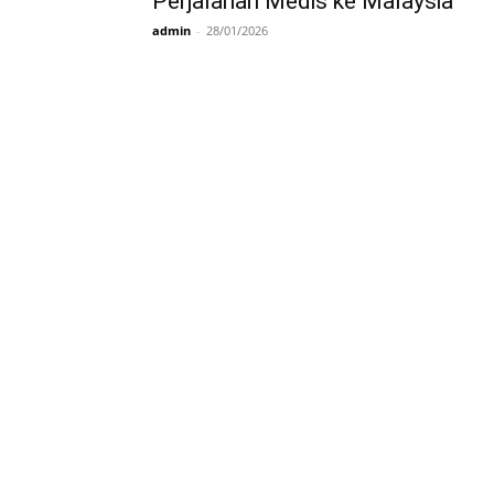
Perjalanan Medis ke Malaysia
081277361440
admin
-
28/01/2026