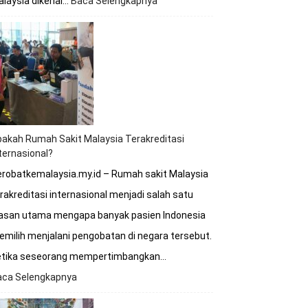
laysia dikenal…
Baca Selengkapnya
:
Kapan
Waktu
Terbaik
untuk
Berobat
ke
Rumah
Sakit
Malaysia?
akah Rumah Sakit Malaysia Terakreditasi
ternasional?
robatkemalaysia.my.id – Rumah sakit Malaysia
rakreditasi internasional menjadi salah satu
lasan utama mengapa banyak pasien Indonesia
milih menjalani pengobatan di negara tersebut.
etika seseorang mempertimbangkan…
aca Selengkapnya
:
Apakah
Rumah