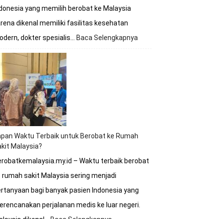
donesia yang memilih berobat ke Malaysia
rena dikenal memiliki fasilitas kesehatan
dern, dokter spesialis…
Baca Selengkapnya
:
Berobat
ke
Malaysia
Apakah
Melayani
BPJS?
Simak
Penjelasan
Lengkapnya
apan Waktu Terbaik untuk Berobat ke Rumah
kit Malaysia?
robatkemalaysia.my.id – Waktu terbaik berobat
 rumah sakit Malaysia sering menjadi
rtanyaan bagi banyak pasien Indonesia yang
rencanakan perjalanan medis ke luar negeri.