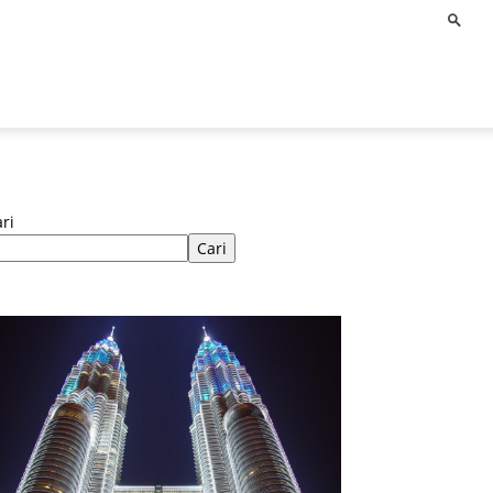
ri
Cari