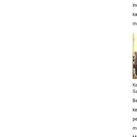
In
ka
mo
K
Sa
Be
ke
pe
me