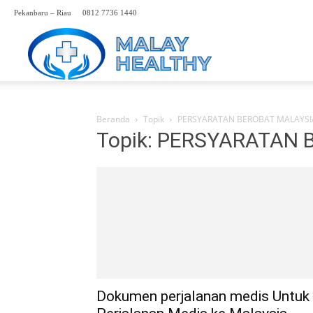
Pekanbaru – Riau
0812 7736 1440
Perwakilan
Rumah
Beranda
Topik
PERSYARATAN BEROBAT MALAYSI
Topik: PERSYARATAN
Sakit
Malaysia
Hp.
Dokumen perjalanan medis Untuk