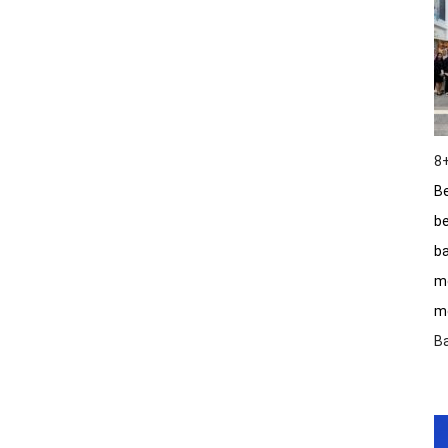
8+
Be
be
ba
m
me
B