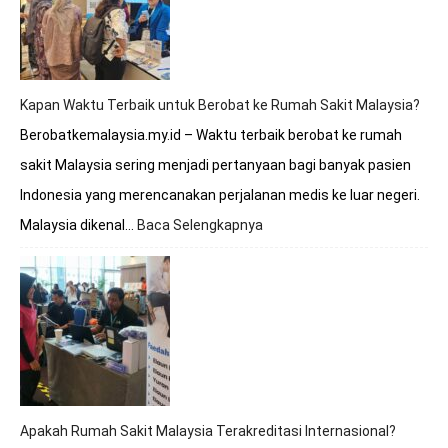
Melayani
BPJS?
Simak
Penjelasan
Lengkapnya
Kapan Waktu Terbaik untuk Berobat ke Rumah Sakit Malaysia?
Berobatkemalaysia.my.id – Waktu terbaik berobat ke rumah
sakit Malaysia sering menjadi pertanyaan bagi banyak pasien
Indonesia yang merencanakan perjalanan medis ke luar negeri.
Malaysia dikenal…
Baca Selengkapnya
:
Kapan
Waktu
Terbaik
untuk
Berobat
ke
Rumah
Sakit
Malaysia?
Apakah Rumah Sakit Malaysia Terakreditasi Internasional?