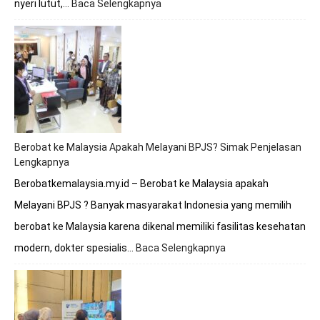
nyeri lutut,…
Baca Selengkapnya
:
Berobat
Tulang
Lutut
Bersama
Dokter
Premathevan
di
Hospital
Mahkota
Berobat ke Malaysia Apakah Melayani BPJS? Simak Penjelasan
Melaka
Lengkapnya
Berobatkemalaysia.my.id – Berobat ke Malaysia apakah
Melayani BPJS ? Banyak masyarakat Indonesia yang memilih
berobat ke Malaysia karena dikenal memiliki fasilitas kesehatan
modern, dokter spesialis…
Baca Selengkapnya
:
Berobat
ke
Malaysia
Apakah