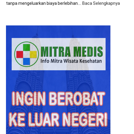
tanpa mengeluarkan biaya berlebihan.…
Baca Selengkapnya
:
8+
Tips
Hemat
Biaya
Saat
Beroba
ke
Malays