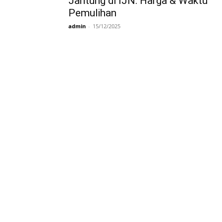
Jantung di IJN: Harga & Waktu
Pemulihan
081277361440
admin
-
15/12/2025