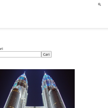
ri
Cari