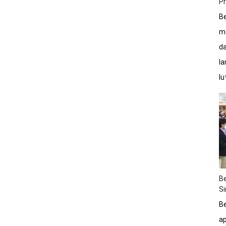
P
Be
me
da
la
lu
Be
S
Be
a