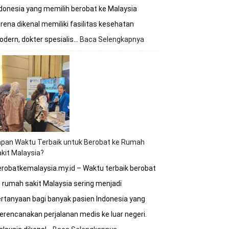
donesia yang memilih berobat ke Malaysia
rena dikenal memiliki fasilitas kesehatan
dern, dokter spesialis…
Baca Selengkapnya
:
Berobat
ke
Malaysia
Apakah
Melayani
BPJS?
Simak
Penjelasan
Lengkapnya
apan Waktu Terbaik untuk Berobat ke Rumah
kit Malaysia?
robatkemalaysia.my.id – Waktu terbaik berobat
 rumah sakit Malaysia sering menjadi
rtanyaan bagi banyak pasien Indonesia yang
rencanakan perjalanan medis ke luar negeri.