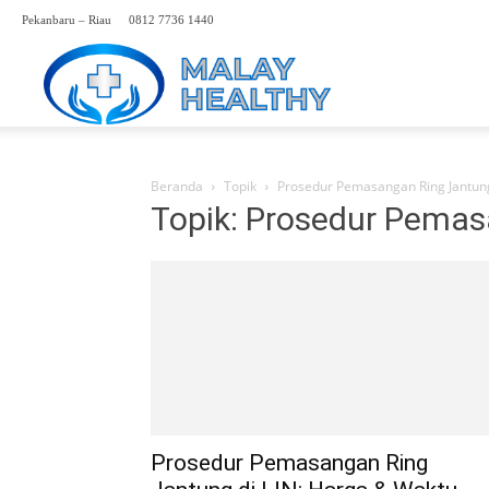
Pekanbaru – Riau
0812 7736 1440
Perwakilan
Rumah
Beranda
Topik
Prosedur Pemasangan Ring Jantun
Topik: Prosedur Pema
Sakit
Malaysia
Hp.
Prosedur Pemasangan Ring