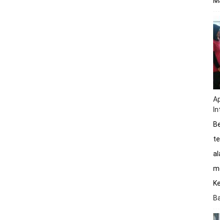
Ma
Ap
In
Be
te
a
me
K
B