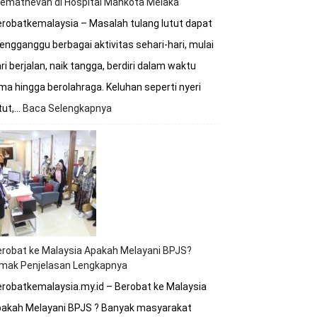
remathevan di Hospital Mahkota Melaka
robatkemalaysia – Masalah tulang lutut dapat
ngganggu berbagai aktivitas sehari-hari, mulai
ri berjalan, naik tangga, berdiri dalam waktu
ma hingga berolahraga. Keluhan seperti nyeri
tut,…
Baca Selengkapnya
:
Berobat
Tulang
Lutut
Bersama
Dokter
Premathevan
di
Hospital
Mahkota
robat ke Malaysia Apakah Melayani BPJS?
Melaka
imak Penjelasan Lengkapnya
robatkemalaysia.my.id – Berobat ke Malaysia
pakah Melayani BPJS ? Banyak masyarakat