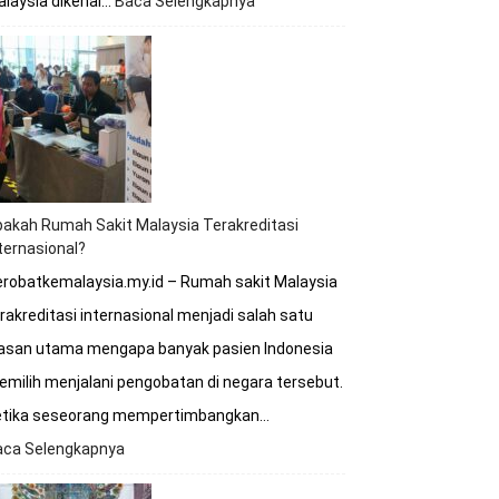
laysia dikenal…
Baca Selengkapnya
:
Kapan
Waktu
Terbaik
untuk
Berobat
ke
Rumah
Sakit
Malaysia?
akah Rumah Sakit Malaysia Terakreditasi
ternasional?
robatkemalaysia.my.id – Rumah sakit Malaysia
rakreditasi internasional menjadi salah satu
lasan utama mengapa banyak pasien Indonesia
milih menjalani pengobatan di negara tersebut.
etika seseorang mempertimbangkan…
aca Selengkapnya
:
Apakah
Rumah