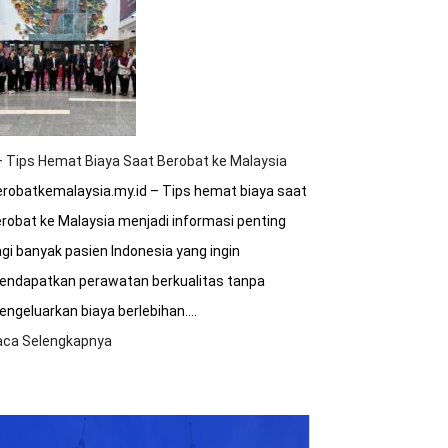
Sakit
Malaysia
Terakreditasi
Internasional?
 Tips Hemat Biaya Saat Berobat ke Malaysia
robatkemalaysia.my.id – Tips hemat biaya saat
robat ke Malaysia menjadi informasi penting
gi banyak pasien Indonesia yang ingin
endapatkan perawatan berkualitas tanpa
ngeluarkan biaya berlebihan.…
aca Selengkapnya
:
8+
Tips
Hemat
Biaya
Saat