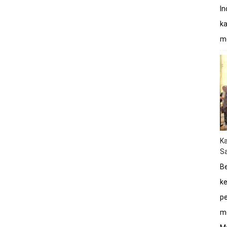
In
ka
mo
K
Sa
Be
ke
pe
me