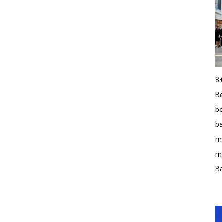
8+
Be
be
ba
m
me
B