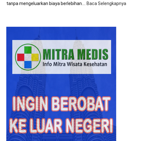
tanpa mengeluarkan biaya berlebihan.…
Baca Selengkapnya
:
8+
Tips
Hemat
Biaya
Saat
Beroba
ke
Malays