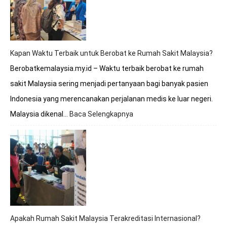
Melayani
BPJS?
Simak
Penjelasan
Lengkapnya
Kapan Waktu Terbaik untuk Berobat ke Rumah Sakit Malaysia?
Berobatkemalaysia.my.id – Waktu terbaik berobat ke rumah
sakit Malaysia sering menjadi pertanyaan bagi banyak pasien
Indonesia yang merencanakan perjalanan medis ke luar negeri.
Malaysia dikenal…
Baca Selengkapnya
:
Kapan
Waktu
Terbaik
untuk
Berobat
ke
Rumah
Sakit
Malaysia?
Apakah Rumah Sakit Malaysia Terakreditasi Internasional?