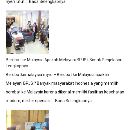
nyeri lutut,…
Baca Selengkapnya
:
Berobat
Tulang
Lutut
Bersama
Dokter
Premathevan
di
Hospital
Mahkota
Berobat ke Malaysia Apakah Melayani BPJS? Simak Penjelasan
Melaka
Lengkapnya
Berobatkemalaysia.my.id – Berobat ke Malaysia apakah
Melayani BPJS ? Banyak masyarakat Indonesia yang memilih
berobat ke Malaysia karena dikenal memiliki fasilitas kesehatan
modern, dokter spesialis…
Baca Selengkapnya
:
Berobat
ke
Malaysia
Apakah