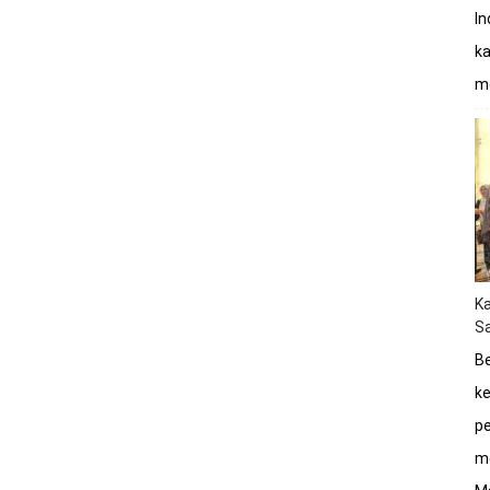
In
ka
mo
K
Sa
Be
ke
pe
me