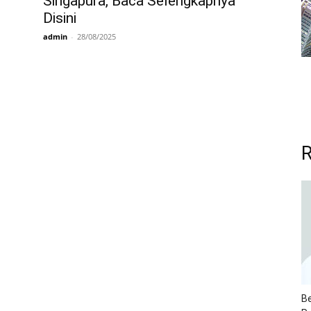
Singapura, Baca Selengkapnya
Disini
admin
-
28/08/2025
R
Be