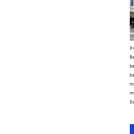
8+
Be
be
ba
m
me
B