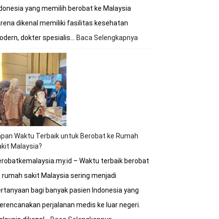
donesia yang memilih berobat ke Malaysia
rena dikenal memiliki fasilitas kesehatan
dern, dokter spesialis…
Baca Selengkapnya
:
Berobat
ke
Malaysia
Apakah
Melayani
BPJS?
Simak
Penjelasan
Lengkapnya
apan Waktu Terbaik untuk Berobat ke Rumah
kit Malaysia?
robatkemalaysia.my.id – Waktu terbaik berobat
 rumah sakit Malaysia sering menjadi
rtanyaan bagi banyak pasien Indonesia yang
rencanakan perjalanan medis ke luar negeri.