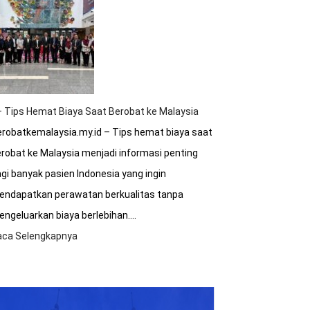
Sakit
Malaysia
Terakreditasi
Internasional?
 Tips Hemat Biaya Saat Berobat ke Malaysia
robatkemalaysia.my.id – Tips hemat biaya saat
robat ke Malaysia menjadi informasi penting
gi banyak pasien Indonesia yang ingin
endapatkan perawatan berkualitas tanpa
ngeluarkan biaya berlebihan.…
aca Selengkapnya
:
8+
Tips
Hemat
Biaya
Saat