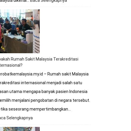
laysia dikenal…
Baca Selengkapnya
:
Kapan
Waktu
Terbaik
untuk
Berobat
ke
Rumah
Sakit
Malaysia?
akah Rumah Sakit Malaysia Terakreditasi
ternasional?
robatkemalaysia.my.id – Rumah sakit Malaysia
rakreditasi internasional menjadi salah satu
lasan utama mengapa banyak pasien Indonesia
milih menjalani pengobatan di negara tersebut.
etika seseorang mempertimbangkan…
aca Selengkapnya
:
Apakah
Rumah