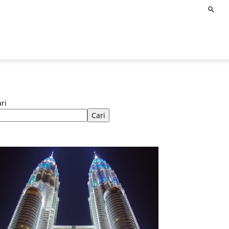
ri
Cari