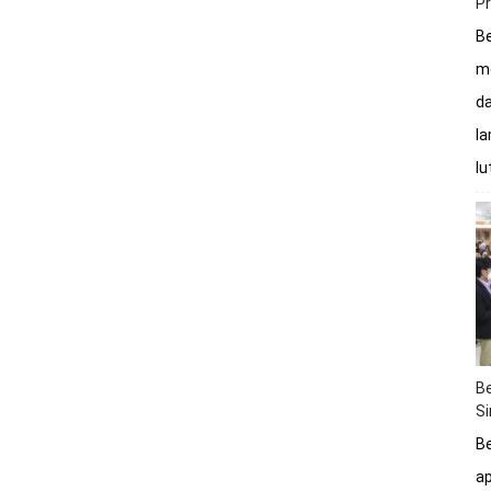
P
Be
me
da
la
lu
Be
S
Be
a