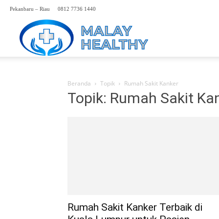
Pekanbaru – Riau
0812 7736 1440
Perwakilan
Rumah
Beranda
Topik
Rumah Sakit Kanker
Topik: Rumah Sakit Ka
Sakit
Malaysia
Hp.
Rumah Sakit Kanker Terbaik di