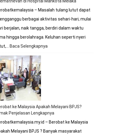
remathevan di Hospital Mahkota Melaka
robatkemalaysia – Masalah tulang lutut dapat
ngganggu berbagai aktivitas sehari-hari, mulai
ri berjalan, naik tangga, berdiri dalam waktu
ma hingga berolahraga. Keluhan seperti nyeri
tut,…
Baca Selengkapnya
:
Berobat
Tulang
Lutut
Bersama
Dokter
Premathevan
di
Hospital
Mahkota
robat ke Malaysia Apakah Melayani BPJS?
Melaka
imak Penjelasan Lengkapnya
robatkemalaysia.my.id – Berobat ke Malaysia
pakah Melayani BPJS ? Banyak masyarakat