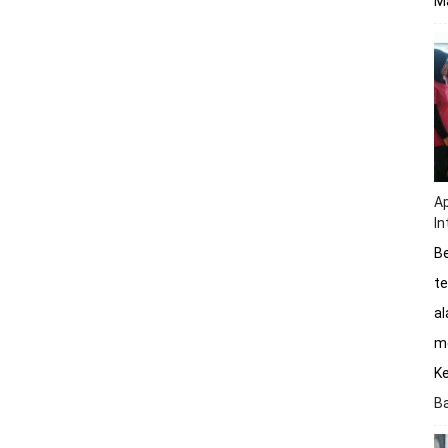
Ma
Ap
In
Be
te
a
me
K
B