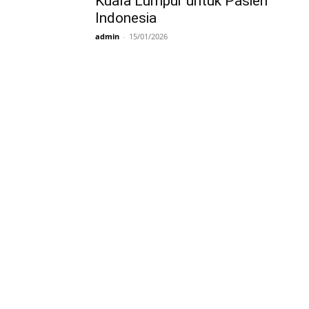
Kuala Lumpur untuk Pasien
Indonesia
081277361440
admin
-
15/01/2026