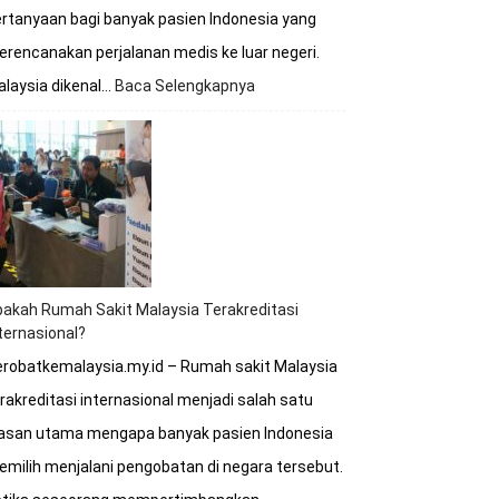
rtanyaan bagi banyak pasien Indonesia yang
rencanakan perjalanan medis ke luar negeri.
laysia dikenal…
Baca Selengkapnya
:
Kapan
Waktu
Terbaik
untuk
Berobat
ke
Rumah
Sakit
Malaysia?
akah Rumah Sakit Malaysia Terakreditasi
ternasional?
robatkemalaysia.my.id – Rumah sakit Malaysia
rakreditasi internasional menjadi salah satu
lasan utama mengapa banyak pasien Indonesia
milih menjalani pengobatan di negara tersebut.