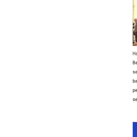
Ha
Be
sa
ba
pe
s