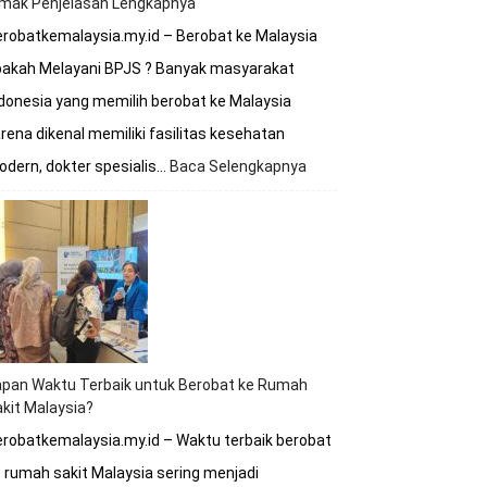
imak Penjelasan Lengkapnya
robatkemalaysia.my.id – Berobat ke Malaysia
pakah Melayani BPJS ? Banyak masyarakat
donesia yang memilih berobat ke Malaysia
rena dikenal memiliki fasilitas kesehatan
dern, dokter spesialis…
Baca Selengkapnya
:
Berobat
ke
Malaysia
Apakah
Melayani
BPJS?
Simak
Penjelasan
Lengkapnya
apan Waktu Terbaik untuk Berobat ke Rumah
kit Malaysia?
robatkemalaysia.my.id – Waktu terbaik berobat
 rumah sakit Malaysia sering menjadi