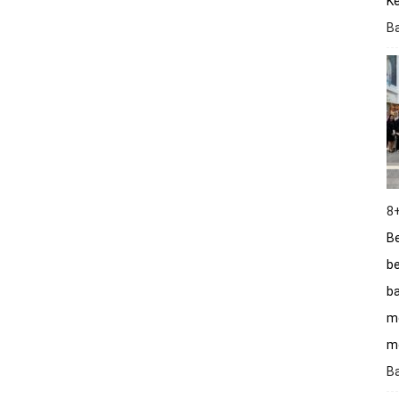
K
B
8+
Be
be
ba
m
me
B