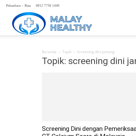
Pekanbaru – Riau
0812 7736 1440
Perwakilan
Rumah
Beranda
Topik
Screening dini jantung
Topik: screening dini j
Sakit
Malaysia
Hp.
Screening Dini dengan Pemeriksa