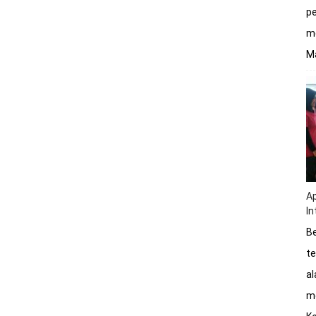
pe
me
Ma
Ap
In
Be
te
a
me