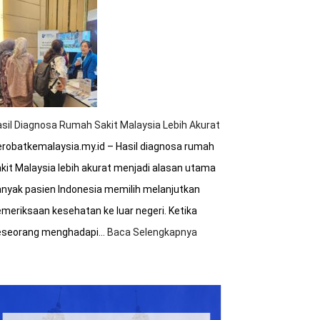
Tips
Hemat
Biaya
Saat
Berobat
ke
Malaysia
sil Diagnosa Rumah Sakit Malaysia Lebih Akurat
robatkemalaysia.my.id – Hasil diagnosa rumah
kit Malaysia lebih akurat menjadi alasan utama
nyak pasien Indonesia memilih melanjutkan
meriksaan kesehatan ke luar negeri. Ketika
eseorang menghadapi…
Baca Selengkapnya
:
Hasil
Diagnosa
Rumah
Sakit
Malaysia