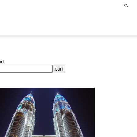
ri
Cari