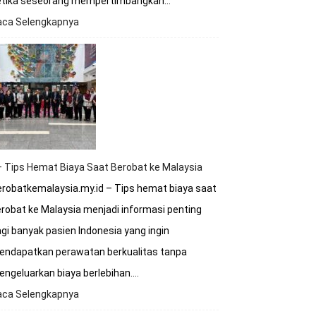
etika seseorang mempertimbangkan…
aca Selengkapnya
:
Apakah
Rumah
Sakit
Malaysia
Terakreditasi
Internasional?
 Tips Hemat Biaya Saat Berobat ke Malaysia
robatkemalaysia.my.id – Tips hemat biaya saat
robat ke Malaysia menjadi informasi penting
gi banyak pasien Indonesia yang ingin
endapatkan perawatan berkualitas tanpa
ngeluarkan biaya berlebihan.…
aca Selengkapnya
:
8+