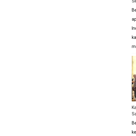
S
Be
a
In
ka
mo
K
Sa
Be
ke