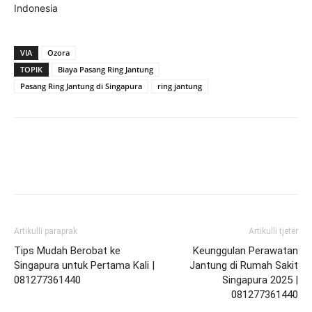
Indonesia
VIA
Ozora
TOPIK
Biaya Pasang Ring Jantung
Pasang Ring Jantung di Singapura
ring jantung
Artikulli paraprak
Artikulli tjetër
Tips Mudah Berobat ke
Keunggulan Perawatan
Singapura untuk Pertama Kali |
Jantung di Rumah Sakit
081277361440
Singapura 2025 |
081277361440