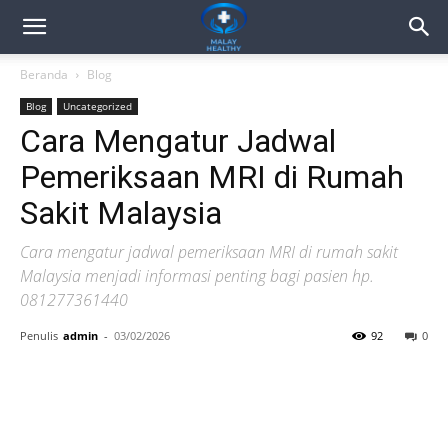
Beranda
Blog
Blog
Uncategorized
Cara Mengatur Jadwal
Pemeriksaan MRI di Rumah
Sakit Malaysia
Cara mengatur jadwal pemeriksaan MRI di rumah sakit
Malaysia menjadi informasi penting bagi pasien hp.
081277361440
Penulis
admin
-
03/02/2026
92
0