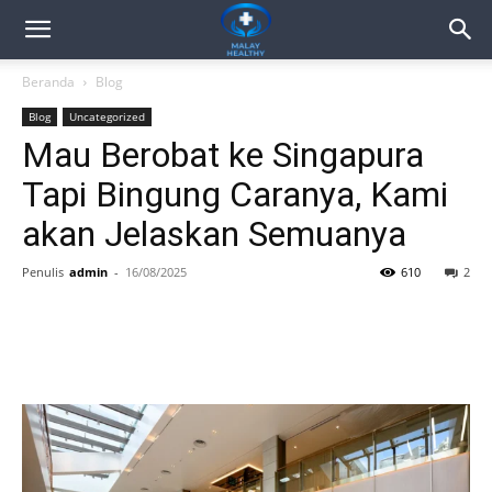
Beranda
Blog
Blog
Uncategorized
Mau Berobat ke Singapura
Tapi Bingung Caranya, Kami
akan Jelaskan Semuanya
Penulis
admin
-
16/08/2025
610
2