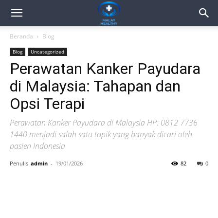
Beranda
Blog
Blog
Uncategorized
Perawatan Kanker Payudara
di Malaysia: Tahapan dan
Opsi Terapi
Perawatan Kanker Payudara di Malaysia HP: 0812 7736
1440 menjadi salah satu topik yang banyak dicari oleh
pasien Indonesia
Penulis
admin
-
19/01/2026
82
0