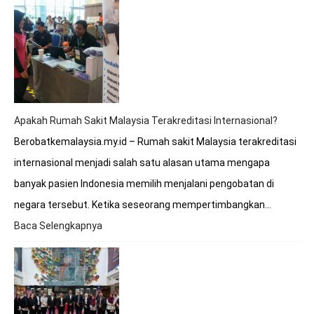
Waktu
Terbaik
untuk
Berobat
ke
Rumah
Sakit
Malaysia?
Apakah Rumah Sakit Malaysia Terakreditasi Internasional?
Berobatkemalaysia.my.id – Rumah sakit Malaysia terakreditasi
internasional menjadi salah satu alasan utama mengapa
banyak pasien Indonesia memilih menjalani pengobatan di
negara tersebut. Ketika seseorang mempertimbangkan…
Baca Selengkapnya
:
Apakah
Rumah
Sakit
Malaysia
Terakreditasi