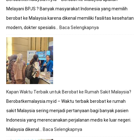
Melayani BPJS ? Banyak masyarakat Indonesia yang memilih
berobat ke Malaysia karena dikenal memiliki fasilitas kesehatan
modern, dokter spesialis…
Baca Selengkapnya
:
Berobat
ke
Malaysia
Apakah
Melayani
BPJS?
Simak
Penjelasan
Lengkapnya
Kapan Waktu Terbaik untuk Berobat ke Rumah Sakit Malaysia?
Berobatkemalaysia.my.id – Waktu terbaik berobat ke rumah
sakit Malaysia sering menjadi pertanyaan bagi banyak pasien
Indonesia yang merencanakan perjalanan medis ke luar negeri.
Malaysia dikenal…
Baca Selengkapnya
:
Kapan