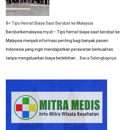
Internasional?
8+ Tips Hemat Biaya Saat Berobat ke Malaysia
Berobatkemalaysia.my.id – Tips hemat biaya saat berobat ke
Malaysia menjadi informasi penting bagi banyak pasien
Indonesia yang ingin mendapatkan perawatan berkualitas
tanpa mengeluarkan biaya berlebihan.…
Baca Selengkapnya
:
8+
Tips
Hemat
Biaya
Saat
Beroba
ke
Malays