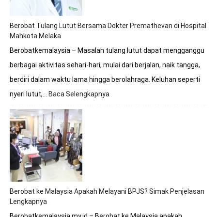
Berobat Tulang Lutut Bersama Dokter Premathevan di Hospital
Mahkota Melaka
Berobatkemalaysia – Masalah tulang lutut dapat mengganggu
berbagai aktivitas sehari-hari, mulai dari berjalan, naik tangga,
berdiri dalam waktu lama hingga berolahraga. Keluhan seperti
nyeri lutut,…
Baca Selengkapnya
:
Berobat
Tulang
Lutut
Bersama
Dokter
Premathevan
di
Hospital
Mahkota
Berobat ke Malaysia Apakah Melayani BPJS? Simak Penjelasan
Melaka
Lengkapnya
Berobatkemalaysia.my.id – Berobat ke Malaysia apakah