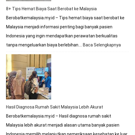
8+ Tips Hemat Biaya Saat Berobat ke Malaysia
Berobatkemalaysia.my.id – Tips hemat biaya saat berobat ke
Malaysia menjadi informasi penting bagi banyak pasien
Indonesia yang ingin mendapatkan perawatan berkualitas
tanpa mengeluarkan biaya berlebihan.…
Baca Selengkapnya
:
8+
Tips
Hemat
Biaya
Saat
Beroba
ke
Malays
Hasil Diagnosa Rumah Sakit Malaysia Lebih Akurat
Berobatkemalaysia.my.id – Hasil diagnosa rumah sakit
Malaysia lebih akurat menjadi alasan utama banyak pasien
Indonesia memilih melanjutkan pemeriksaan kesehatan ke luar