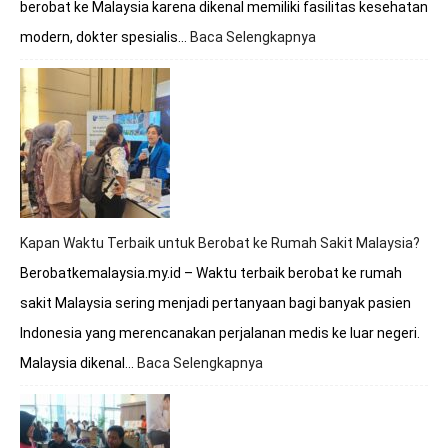
berobat ke Malaysia karena dikenal memiliki fasilitas kesehatan
modern, dokter spesialis…
Baca Selengkapnya
:
Berobat
ke
Malaysia
Apakah
Melayani
BPJS?
Simak
Penjelasan
Lengkapnya
Kapan Waktu Terbaik untuk Berobat ke Rumah Sakit Malaysia?
Berobatkemalaysia.my.id – Waktu terbaik berobat ke rumah
sakit Malaysia sering menjadi pertanyaan bagi banyak pasien
Indonesia yang merencanakan perjalanan medis ke luar negeri.
Malaysia dikenal…
Baca Selengkapnya
:
Kapan
Waktu
Terbaik
untuk