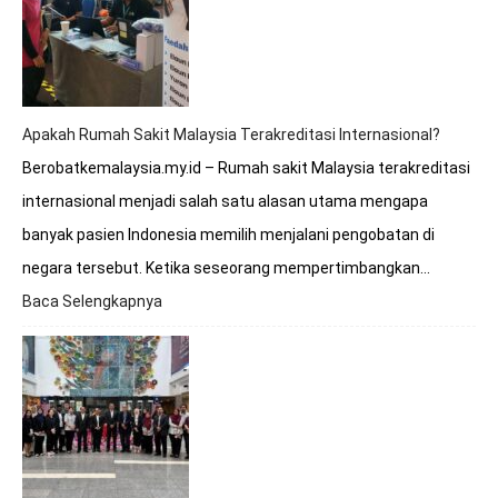
Berobat
ke
Rumah
Sakit
Malaysia?
Apakah Rumah Sakit Malaysia Terakreditasi Internasional?
Berobatkemalaysia.my.id – Rumah sakit Malaysia terakreditasi
internasional menjadi salah satu alasan utama mengapa
banyak pasien Indonesia memilih menjalani pengobatan di
negara tersebut. Ketika seseorang mempertimbangkan…
Baca Selengkapnya
:
Apakah
Rumah
Sakit
Malaysia
Terakreditasi
Internasional?