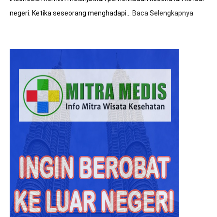
negeri. Ketika seseorang menghadapi…
Baca Selengkapnya
:
Hasil
Diagno
Rumah
Sakit
Malays
Lebih
Akurat