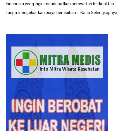
Indonesia yang ingin mendapatkan perawatan berkualitas
tanpa mengeluarkan biaya berlebihan.…
Baca Selengkapnya
:
8+
Tips
Hemat
Biaya
Saat
Beroba
ke
Malays