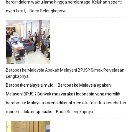
berdiri dalam waktu lama hingga berolahraga. Keluhan seperti
nyeri lutut,…
Baca Selengkapnya
:
Berobat
Tulang
Lutut
Bersama
Dokter
Premathevan
di
Hospital
Mahkota
Berobat ke Malaysia Apakah Melayani BPJS? Simak Penjelasan
Melaka
Lengkapnya
Berobatkemalaysia.my.id – Berobat ke Malaysia apakah
Melayani BPJS ? Banyak masyarakat Indonesia yang memilih
berobat ke Malaysia karena dikenal memiliki fasilitas kesehatan
modern, dokter spesialis…
Baca Selengkapnya
:
Berobat
ke
Malaysia