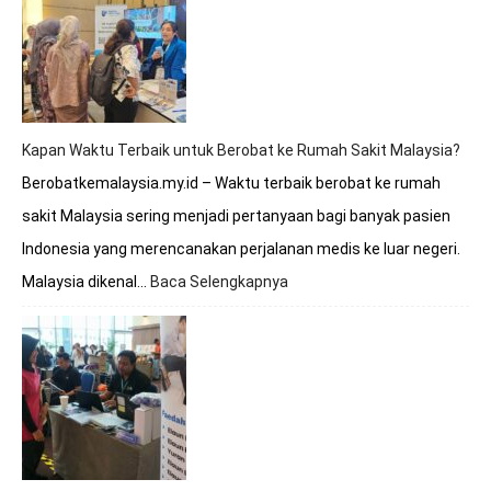
Apakah
Melayani
BPJS?
Simak
Penjelasan
Lengkapnya
Kapan Waktu Terbaik untuk Berobat ke Rumah Sakit Malaysia?
Berobatkemalaysia.my.id – Waktu terbaik berobat ke rumah
sakit Malaysia sering menjadi pertanyaan bagi banyak pasien
Indonesia yang merencanakan perjalanan medis ke luar negeri.
Malaysia dikenal…
Baca Selengkapnya
:
Kapan
Waktu
Terbaik
untuk
Berobat
ke
Rumah
Sakit
Malaysia?