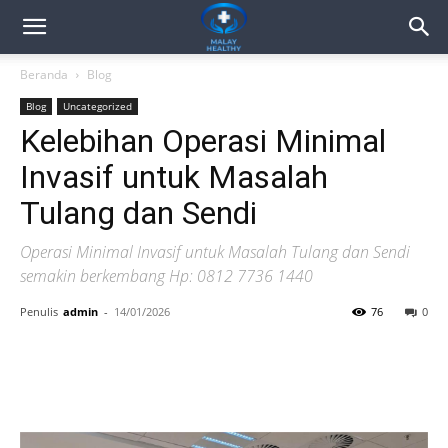
Beranda
Blog
Blog
Uncategorized
Kelebihan Operasi Minimal
Invasif untuk Masalah
Tulang dan Sendi
Operasi Minimal Invasif untuk Masalah Tulang dan Sendi
semakin berkembang Hp: 0812 7736 1440
Penulis
admin
-
14/01/2026
76
0