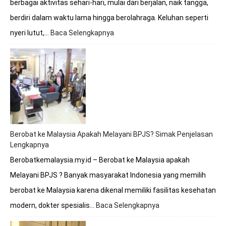
berbagai aktivitas sehari-hari, mulai dari berjalan, naik tangga,
berdiri dalam waktu lama hingga berolahraga. Keluhan seperti
nyeri lutut,…
Baca Selengkapnya
:
Berobat
Tulang
Lutut
Bersama
Dokter
Premathevan
di
Hospital
Mahkota
Berobat ke Malaysia Apakah Melayani BPJS? Simak Penjelasan
Melaka
Lengkapnya
Berobatkemalaysia.my.id – Berobat ke Malaysia apakah
Melayani BPJS ? Banyak masyarakat Indonesia yang memilih
berobat ke Malaysia karena dikenal memiliki fasilitas kesehatan
modern, dokter spesialis…
Baca Selengkapnya
:
Berobat