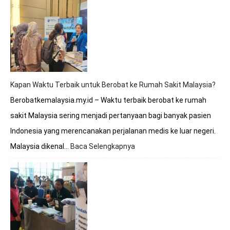
ke
Malaysia
Apakah
Melayani
BPJS?
Simak
Penjelasan
Lengkapnya
Kapan Waktu Terbaik untuk Berobat ke Rumah Sakit Malaysia?
Berobatkemalaysia.my.id – Waktu terbaik berobat ke rumah
sakit Malaysia sering menjadi pertanyaan bagi banyak pasien
Indonesia yang merencanakan perjalanan medis ke luar negeri.
Malaysia dikenal…
Baca Selengkapnya
:
Kapan
Waktu
Terbaik
untuk
Berobat
ke
Rumah