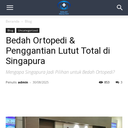
Beranda
Blog
Blog
Uncategorized
Bedah Ortopedi &
Penggantian Lutut Total di
Singapura
Mengapa Singapura Jadi Pilihan untuk Bedah Ortopedi?
Penulis
admin
-
30/08/2025
853
3