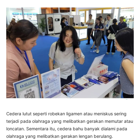
Cedera lutut seperti robekan ligamen atau meniskus sering
terjadi pada olahraga yang melibatkan gerakan memutar atau
loncatan. Sementara itu, cedera bahu banyak dialami pada
olahraga yang melibatkan gerakan lengan berulang.