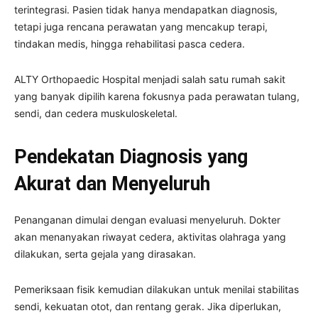
terintegrasi. Pasien tidak hanya mendapatkan diagnosis,
tetapi juga rencana perawatan yang mencakup terapi,
tindakan medis, hingga rehabilitasi pasca cedera.
ALTY Orthopaedic Hospital menjadi salah satu rumah sakit
yang banyak dipilih karena fokusnya pada perawatan tulang,
sendi, dan cedera muskuloskeletal.
Pendekatan Diagnosis yang
Akurat dan Menyeluruh
Penanganan dimulai dengan evaluasi menyeluruh. Dokter
akan menanyakan riwayat cedera, aktivitas olahraga yang
dilakukan, serta gejala yang dirasakan.
Pemeriksaan fisik kemudian dilakukan untuk menilai stabilitas
sendi, kekuatan otot, dan rentang gerak. Jika diperlukan,