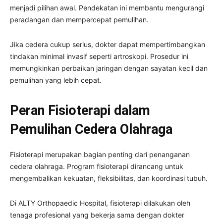
menjadi pilihan awal. Pendekatan ini membantu mengurangi
peradangan dan mempercepat pemulihan.
Jika cedera cukup serius, dokter dapat mempertimbangkan
tindakan minimal invasif seperti artroskopi. Prosedur ini
memungkinkan perbaikan jaringan dengan sayatan kecil dan
pemulihan yang lebih cepat.
Peran Fisioterapi dalam
Pemulihan Cedera Olahraga
Fisioterapi merupakan bagian penting dari penanganan
cedera olahraga. Program fisioterapi dirancang untuk
mengembalikan kekuatan, fleksibilitas, dan koordinasi tubuh.
Di ALTY Orthopaedic Hospital, fisioterapi dilakukan oleh
tenaga profesional yang bekerja sama dengan dokter