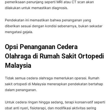
pemeriksaan penunjang seperti MRI atau CT scan akan
dilakukan untuk memastikan diagnosis.
Pendekatan ini memastikan bahwa penanganan yang
diberikan sesuai dengan kondisi sebenarnya, bukan sekadar
mengatasi gejala.
Opsi Penanganan Cedera
Olahraga di Rumah Sakit Ortopedi
Malaysia
Tidak semua cedera olahraga memerlukan operasi. Rumah
sakit ortopedi di Malaysia menerapkan pendekatan bertahap
dalam penanganan.
Untuk cedera ringan hingga sedang, terapi konservatif seperti
obat anti nyeri, fisioterapi, dan modifikasi aktivitas sering