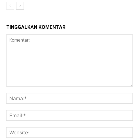
TINGGALKAN KOMENTAR