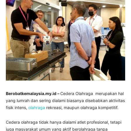
Berobatkemalaysia.my.id –
Cedera Olahraga merupakan hal
yang lumrah dan sering dialami biasanya disebabkan aktivitas
fisik intens,
olahraga
rekreasi, maupun olahraga kompetitif.
Cedera olahraga tidak hanya dialami atlet profesional, tetapi
juga masyarakat umum yang aktif berolahraga tanpa