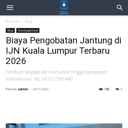
Beranda
Blog
Blog
Uncategorized
Biaya Pengobatan Jantung di
IJN Kuala Lumpur Terbaru
2026
Panduan lengkap dari konsultasi hingga perawatan
internasional. Hp. 081277361440
Penulis
admin
-
24/11/2025
746
5