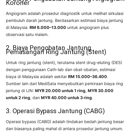
Koroner
Angiogram adalah prosedur diagnostik untuk melihat sirkulasi
pembuluh darah jantung. Berdasarkan estimasi biaya jantung
di Malaysia:
RM 6.000–13.000
untuk angiogram plus
observasi satu malam.
2. Biaya Pengobatan Jantung
Pemasangan Ring Jantung (Stent)
Untuk ring jantung (stent), terutama stent drug-eluting (DES)
dengan penggunaan Cath-lab dan obat-obatan, estimasi
biaya di Malaysia adalah sekitar
RM 15.000–36.400
.
Sumber lain dari MediSata menyebutkan perkiraan biaya ring
jantung di IJN:
MYR 20.000 untuk 1 ring
,
MYR 30.000
untuk 2 ring
, dan
MYR 40.000 untuk 3 ring
.
3. Operasi Bypass Jantung (CABG)
Operasi bypass (CABG) adalah tindakan bedah jantung besar
dan biasanya paling mahal di antara prosedur jantung umum.