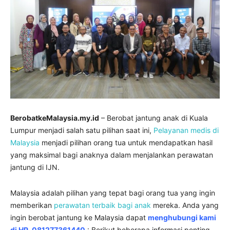
BerobatkeMalaysia.my.id
– Berobat jantung anak di Kuala
Lumpur menjadi salah satu pilihan saat ini,
Pelayanan medis di
Malaysia
menjadi pilihan orang tua untuk mendapatkan hasil
yang maksimal bagi anaknya dalam menjalankan perawatan
jantung di IJN.
Malaysia adalah pilihan yang tepat bagi orang tua yang ingin
memberikan
perawatan terbaik bagi anak
mereka. Anda yang
ingin berobat jantung ke Malaysia dapat
menghubungi kami
di HP. 081277361440
: Berikut beberapa informasi penting