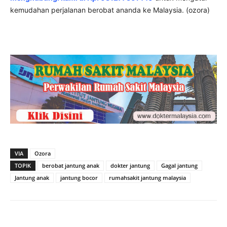
kemudahan perjalanan berobat ananda ke Malaysia. (ozora)
VIA
Ozora
TOPIK
berobat jantung anak
dokter jantung
Gagal jantung
Jantung anak
jantung bocor
rumahsakit jantung malaysia