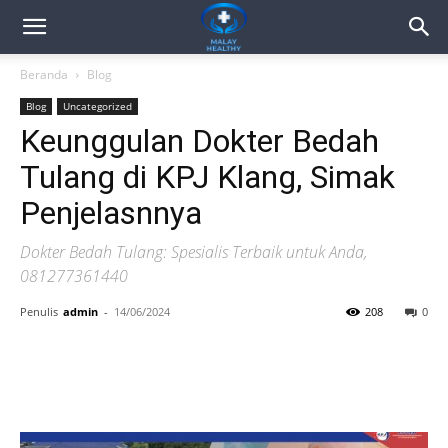
Beranda
Blog
Blog
Uncategorized
Keunggulan Dokter Bedah
Tulang di KPJ Klang, Simak
Penjelasnnya
Dokter Bedah Tulang: Spesialis Terbaik untuk Anda,
081277361440
Penulis
admin
-
14/06/2024
208
0