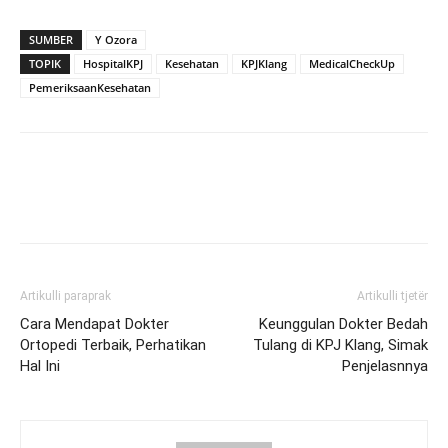
SUMBER
Y Ozora
TOPIK
HospitalKPJ
Kesehatan
KPJKlang
MedicalCheckUp
PemeriksaanKesehatan
Artikulli paraprak
Artikulli tjetër
Cara Mendapat Dokter
Keunggulan Dokter Bedah
Ortopedi Terbaik, Perhatikan
Tulang di KPJ Klang, Simak
Hal Ini
Penjelasnnya