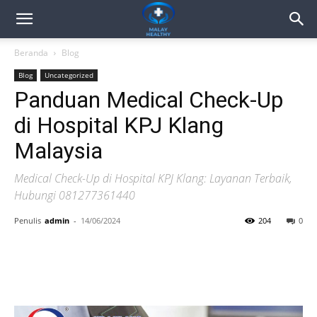
Beranda
Blog
Blog
Uncategorized
Panduan Medical Check-Up
di Hospital KPJ Klang
Malaysia
Medical Check-Up di Hospital KPJ Klang: Layanan Terbaik,
Hubungi 081277361440
Penulis
admin
-
14/06/2024
204
0