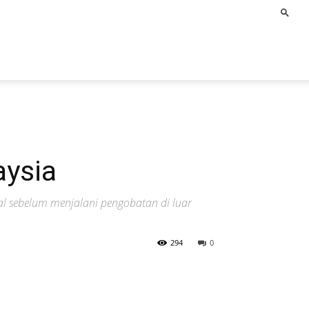
aysia
l sebelum menjalani pengobatan di luar
294
0