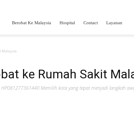
Berobat Ke Malaysia
Hospital
Contact
Layanan
t Malaysia
obat ke Rumah Sakit Mal
a HP081277361440 Memilih kota yang tepat menjadi langkah awa