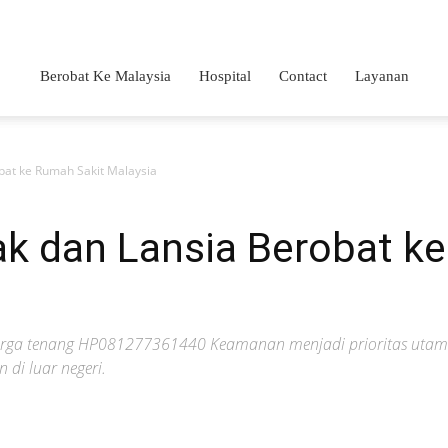
Berobat Ke Malaysia
Hospital
Contact
Layanan
at ke Rumah Sakit Malaysia
 dan Lansia Berobat ke
keluarga tenang HP081277361440 Keamanan menjadi prioritas ut
 di luar negeri.