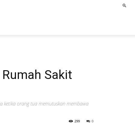
 Rumah Sakit
ama ketika orang tua memutuskan membawa
299
0